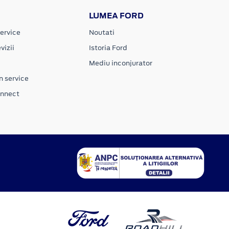
LUMEA FORD
ervice
Noutati
vizii
Istoria Ford
Mediu inconjurator
n service
onnect