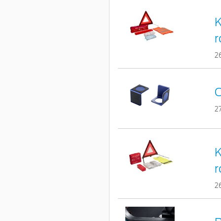
K
r
2
O
2
K
r
2