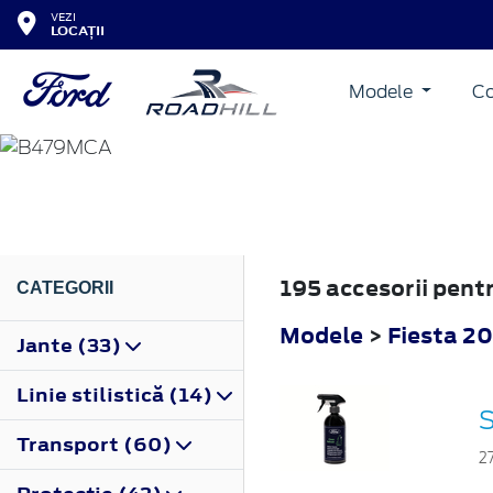
VEZI
LOCAȚII
Modele
Co
FIESTA
2022
195 accesorii pent
CATEGORII
Modele
>
Fiesta 2
Jante (33)
Linie stilistică (14)
S
Transport (60)
2