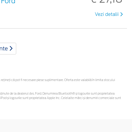
 Ford
Vezi detalii
inte
ineți că pot fi necesare piese suplimentare. Oferta este valabilă în limita stocului
 fi obținute de la dealerul dvs. Ford. Denumirea Bluetooth® și logourile sunt proprietatea
Pod și logourile sunt proprietatea Apple Inc. Celelalte mărci și denumiri comerciale sunt