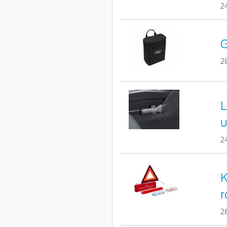
2
G
2
L
u
2
K
r
2