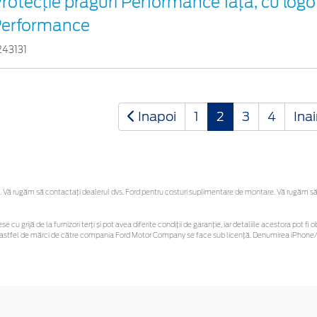
rotecție praguri Performance față, cu logo
Performance
243131
Inapoi
1
2
3
4
Ina
Vă rugăm să contactaţi dealerul dvs. Ford pentru costuri suplimentare de montare. Vă rugăm să reț
se cu grijă de la furnizori terți și pot avea diferite condiții de garanție, iar detaliile acestora pot
unor astfel de mărci de către compania Ford Motor Company se face sub licență. Denumirea iPhone/i