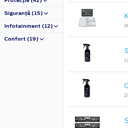
Protecţie (42)
Siguranţă (15)
K
Infotainment (12)
2
Confort (19)
S
2
C
2
S