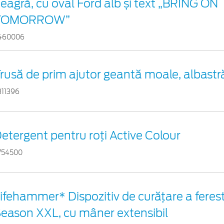
eagră, cu oval Ford alb și text „BRING ON
TOMORROW”
460006
rusă de prim ajutor geantă moale, albastr
311396
etergent pentru roți Active Colour
754500
ifehammer* Dispozitiv de curățare a ferestr
eason XXL, cu mâner extensibil