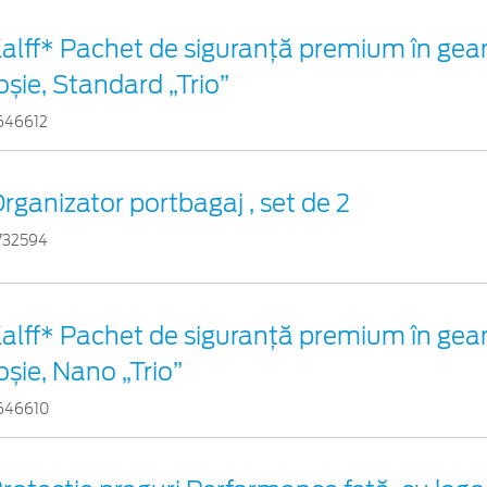
alff* Pachet de siguranţă premium în gea
oșie, Standard „Trio”
646612
rganizator portbagaj , set de 2
732594
alff* Pachet de siguranţă premium în gea
oșie, Nano „Trio”
646610