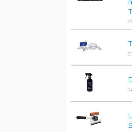
n
2
T
2
D
2
L
S