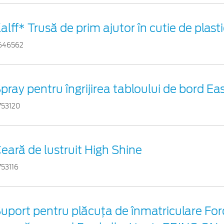
alff* Trusă de prim ajutor în cutie de plast
646562
pray pentru îngrijirea tabloului de bord Ea
753120
eară de lustruit High Shine
753116
uport pentru plăcuța de înmatriculare For