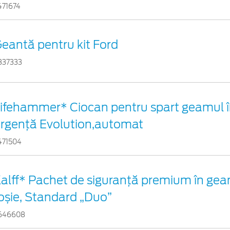
471674
eantă pentru kit Ford
837333
ifehammer* Ciocan pentru spart geamul î
rgenţă Evolution,automat
471504
alff* Pachet de siguranţă premium în gea
oșie, Standard „Duo”
646608