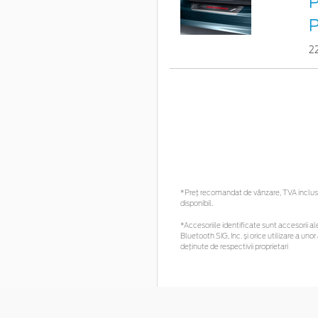
P
2
*Preţ recomandat de vânzare, TVA inclus. 
disponibil.
*Accesoriile identificate sunt accesorii ale
Bluetooth SIG, Inc. și orice utilizare a 
deținute de respectivii proprietari