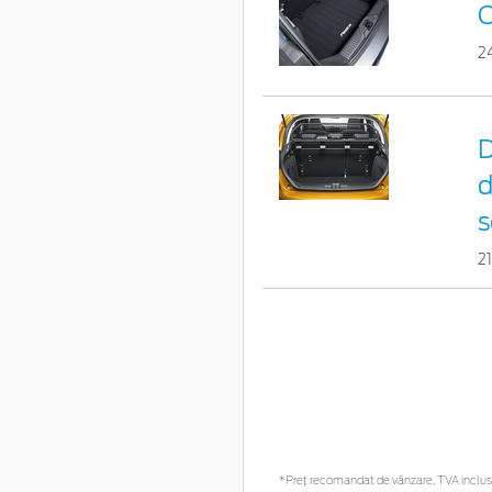
C
2
D
d
2
*Preţ recomandat de vânzare, TVA inclus. 