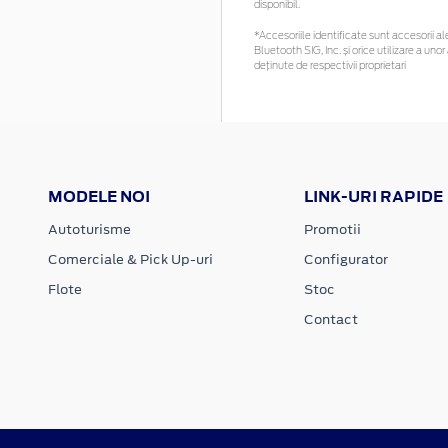
disponibil.
*Accesoriile identificate sunt accesorii ale
Bluetooth SIG, Inc. și orice utilizare a 
deținute de respectivii proprietari
MODELE NOI
LINK-URI RAPIDE
Autoturisme
Promotii
Comerciale & Pick Up-uri
Configurator
Flote
Stoc
Contact