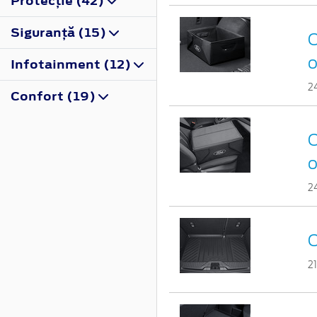
Protecţie (42)
Siguranţă (15)
C
o
Infotainment (12)
2
Confort (19)
C
o
2
C
2