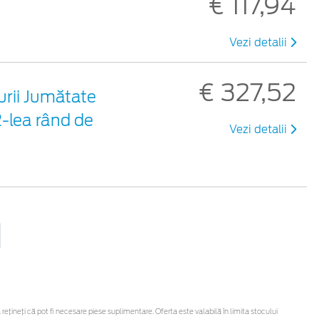
€ 117,94
Vezi detalii
€ 327,52
turii Jumătate
 2-lea rând de
Vezi detalii
ineți că pot fi necesare piese suplimentare. Oferta este valabilă în limita stocului