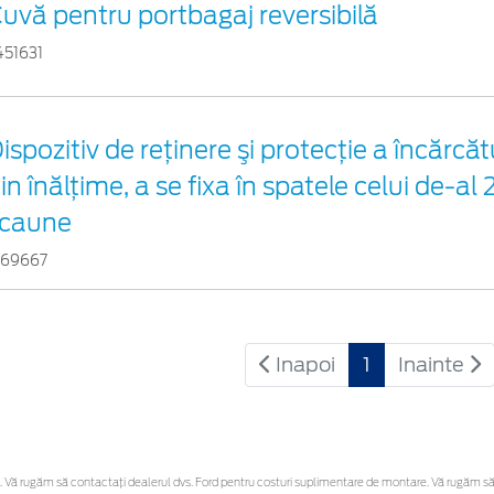
uvă pentru portbagaj reversibilă
451631
ispozitiv de reţinere şi protecţie a încărcă
in înălțime, a se fixa în spatele celui de-al
scaune
169667
Inapoi
1
Inainte
Vă rugăm să contactaţi dealerul dvs. Ford pentru costuri suplimentare de montare. Vă rugăm să reț