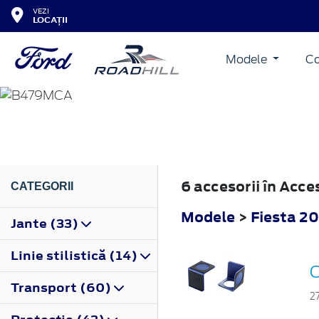
VEZI
LOCAȚII
Modele
Co
FIESTA
2022
6 accesorii în Acc
CATEGORII
Modele
>
Fiesta 2
Jante (33)
Linie stilistică (14)
O
Transport (60)
2