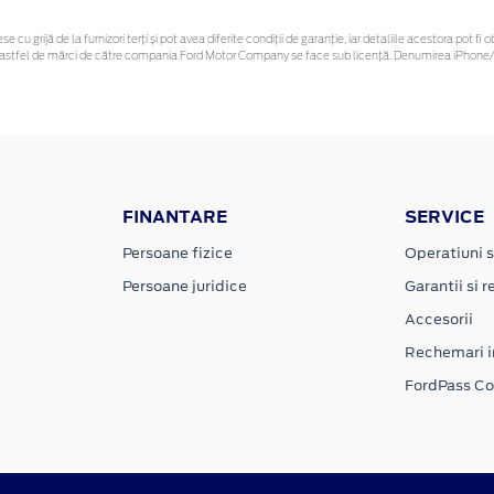
se cu grijă de la furnizori terți și pot avea diferite condiții de garanție, iar detaliile acestora pot
unor astfel de mărci de către compania Ford Motor Company se face sub licență. Denumirea iPhone/i
FINANTARE
SERVICE
Persoane fizice
Operatiuni s
Persoane juridice
Garantii si re
Accesorii
Rechemari i
FordPass C