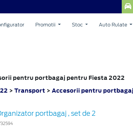
nfigurator
Promotii
Stoc
Auto Rulate
esorii pentru portbagaj pentru Fiesta 2022
022
>
Transport
>
Accesorii pentru portbaga
rganizator portbagaj , set de 2
732594