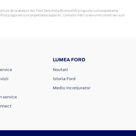
 fi obținute de la dealerul dvs. Ford. Denumirea Bluetooth® și logourile sunt proprietatea
Pod și logourile sunt proprietatea Apple Inc. Celelalte mărci și denumiri comerciale sunt
LUMEA FORD
ervice
Noutati
vizii
Istoria Ford
Mediu inconjurator
n service
onnect