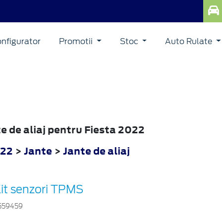
nfigurator
Promotii
Stoc
Auto Rulate
te de aliaj pentru Fiesta 2022
022
>
Jante
>
Jante de aliaj
it senzori TPMS
559459