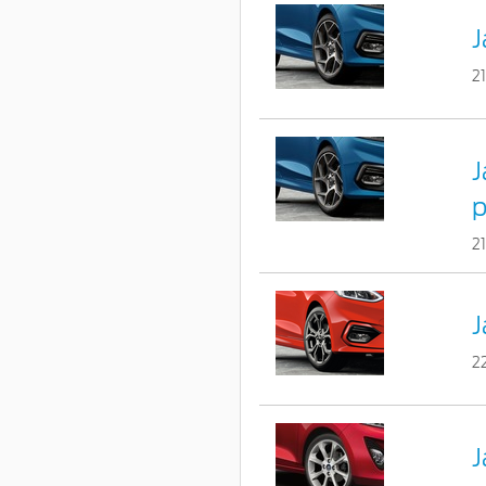
J
2
J
p
2
J
2
J