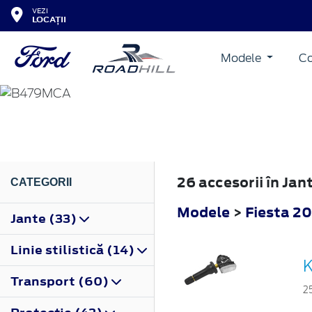
VEZI
LOCAȚII
Modele
Co
FIESTA
2022
26 accesorii în Jan
CATEGORII
Modele
>
Fiesta 2
Jante (33)
Linie stilistică (14)
K
Transport (60)
2