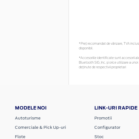
*Preţ recomandat de vânzare, TVA inclus. 
disponibil.
*Accesoriile identificate sunt accesorii ale
Bluetooth SIG, Inc. și orice utilizare a 
deținute de respectivii proprietari
MODELE NOI
LINK-URI RAPIDE
Autoturisme
Promotii
Comerciale & Pick Up-uri
Configurator
Flote
Stoc