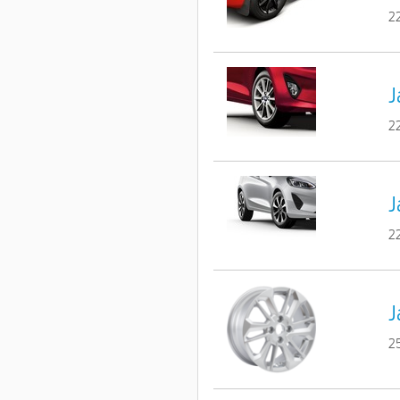
2
J
2
J
2
J
2