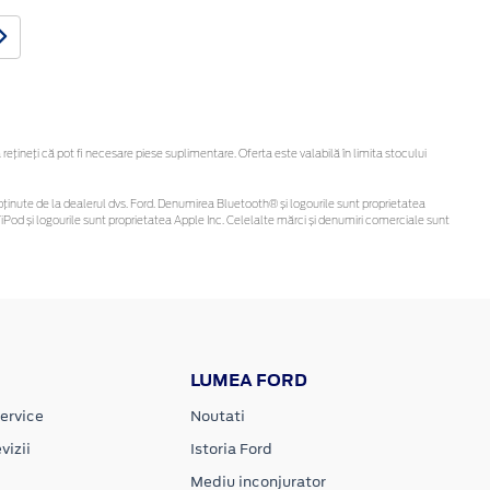
ineți că pot fi necesare piese suplimentare. Oferta este valabilă în limita stocului
 fi obținute de la dealerul dvs. Ford. Denumirea Bluetooth® și logourile sunt proprietatea
Pod și logourile sunt proprietatea Apple Inc. Celelalte mărci și denumiri comerciale sunt
LUMEA FORD
ervice
Noutati
vizii
Istoria Ford
Mediu inconjurator