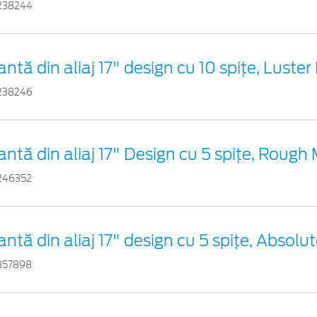
238244
antă din aliaj 17" design cu 10 spiţe, Luster
238246
antă din aliaj 17" Design cu 5 spițe, Rough
246352
antă din aliaj 17" design cu 5 spițe, Absolu
357898