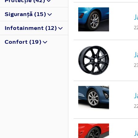
Protecţie (42)
Siguranţă (15)
J
Infotainment (12)
2
Confort (19)
J
2
J
2
J