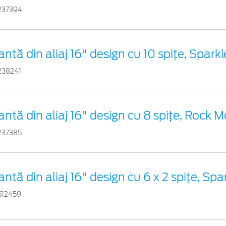
237394
antă din aliaj 16" design cu 10 spițe, Sparkl
238241
antă din aliaj 16" design cu 8 spițe, Rock Me
237385
antă din aliaj 16" design cu 6 x 2 spiţe, Spar
512459