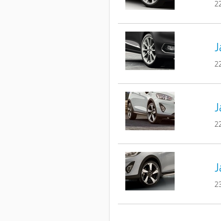
2
J
2
J
2
J
2