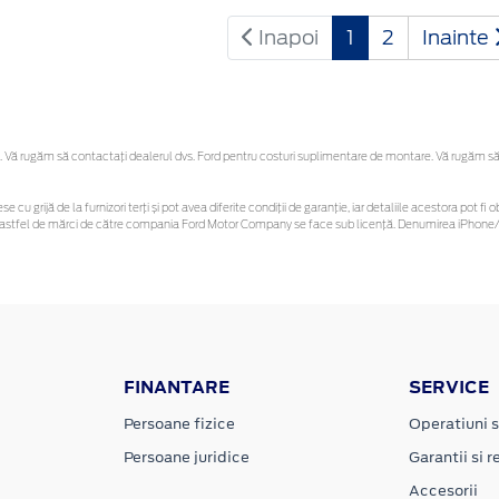
Inapoi
1
2
Inainte
Vă rugăm să contactaţi dealerul dvs. Ford pentru costuri suplimentare de montare. Vă rugăm să reț
se cu grijă de la furnizori terți și pot avea diferite condiții de garanție, iar detaliile acestora pot
unor astfel de mărci de către compania Ford Motor Company se face sub licență. Denumirea iPhone/i
FINANTARE
SERVICE
Persoane fizice
Operatiuni s
Persoane juridice
Garantii si re
Accesorii