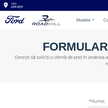
VEZI
LOCAȚII
Modele
Co
FORMULAR 
Dorești să soliciți o ofertă de preț în vede
n
*Nume: