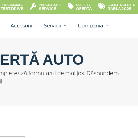
PROGRAMARE
PROGRAMARE
SOLICITA
SOLICITA OFERTA
TEST DRIVE
SERVICE
OFERTA
RABLA 2025
Accesorii
Servicii
Compania
FERTĂ AUTO
 Completează formularul de mai jos. Răspundem
l.