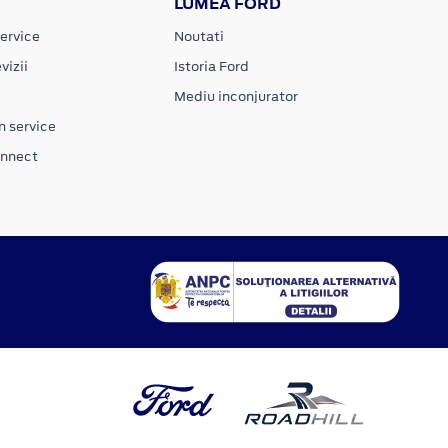
LUMEA FORD
ervice
Noutati
vizii
Istoria Ford
Mediu inconjurator
n service
onnect