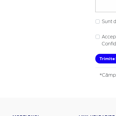
Sunt d
Accep
Confid
Trimite
*Câmpur