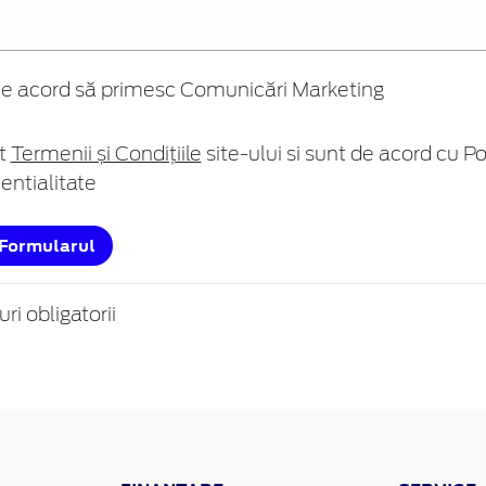
e acord să primesc Comunicări Marketing
t
Termenii și Condițiile
site-ului si sunt de acord cu Po
entialitate
 Formularul
i obligatorii