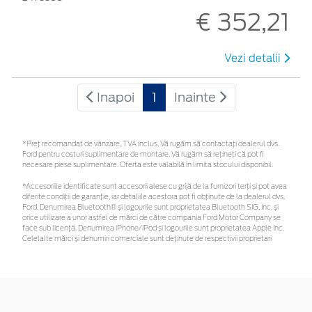
€ 352,21
Vezi detalii
Inapoi
1
Inainte
*Preţ recomandat de vânzare, TVA inclus. Vă rugăm să contactaţi dealerul dvs.
Ford pentru costuri suplimentare de montare. Vă rugăm să rețineți că pot fi
necesare piese suplimentare. Oferta este valabilă în limita stocului disponibil.
*Accesoriile identificate sunt accesorii alese cu grijă de la furnizori terți și pot avea
diferite condiții de garanție, iar detaliile acestora pot fi obținute de la dealerul dvs.
Ford. Denumirea Bluetooth® și logourile sunt proprietatea Bluetooth SIG, Inc. și
orice utilizare a unor astfel de mărci de către compania Ford Motor Company se
face sub licență. Denumirea iPhone/iPod și logourile sunt proprietatea Apple Inc.
Celelalte mărci și denumiri comerciale sunt deținute de respectivii proprietari