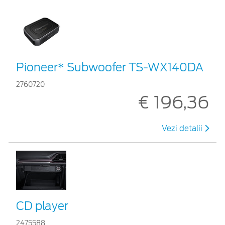
Pioneer* Subwoofer TS-WX140DA
2760720
€ 196,36
Vezi detalii
CD player
2475588