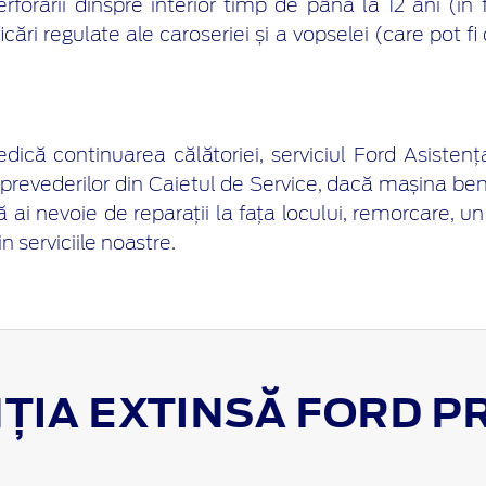
rforării dinspre interior timp de până la 12 ani (
icări regulate ale caroseriei și a vopselei (care pot 
ică continuarea călătoriei, serviciul Ford Asistența î
prevederilor din Caietul de Service, dacă mașina be
 că ai nevoie de reparații la fața locului, remorcare,
n serviciile noastre.
ȚIA EXTINSĂ FORD P