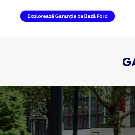
Explorează Garanția de Bază Ford
G