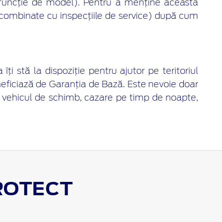
în funcție de model). Pentru a menține această
fi combinate cu inspecțiile de service) după cum
ți stă la dispoziție pentru ajutor pe teritoriul
neficiază de Garanția de Bază. Este nevoie doar
 un vehicul de schimb, cazare pe timp de noapte,
ROTECT