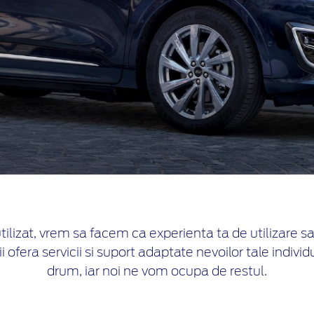
lizat, vrem sa facem ca experienta ta de utilizare sa fi
fera servicii si suport adaptate nevoilor tale individu
drum, iar noi ne vom ocupa de restul.