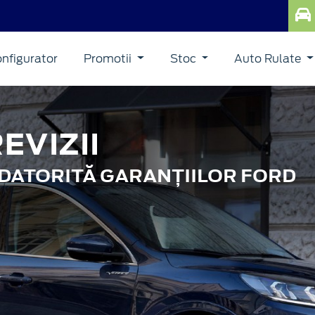
nfigurator
Promotii
Stoc
Auto Rulate
EVIZII
I DATORITĂ GARANȚIILOR FORD