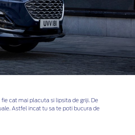
e cat mai placuta si lipsita de griji. De
ale. Astfel incat tu sa te poti bucura de