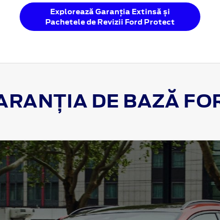
Explorează Garanția Extinsă și
Pachetele de Revizii Ford Protect
ARANȚIA DE BAZĂ FO