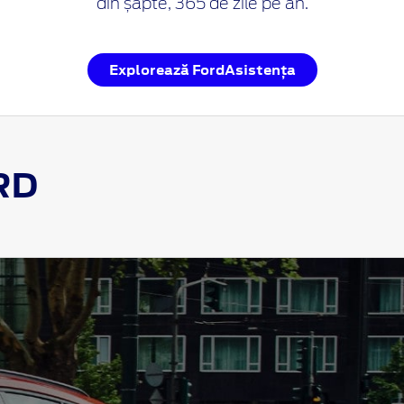
din șapte, 365 de zile pe an.
Explorează FordAsistența
RD