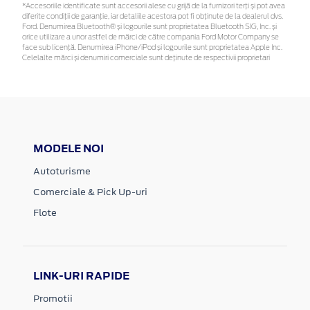
*Accesoriile identificate sunt accesorii alese cu grijă de la furnizori terți și pot avea
diferite condiții de garanție, iar detaliile acestora pot fi obținute de la dealerul dvs.
Ford. Denumirea Bluetooth® și logourile sunt proprietatea Bluetooth SIG, Inc. și
orice utilizare a unor astfel de mărci de către compania Ford Motor Company se
face sub licență. Denumirea iPhone/iPod și logourile sunt proprietatea Apple Inc.
Celelalte mărci și denumiri comerciale sunt deținute de respectivii proprietari
MODELE NOI
Autoturisme
Comerciale & Pick Up-uri
Flote
LINK-URI RAPIDE
Promotii