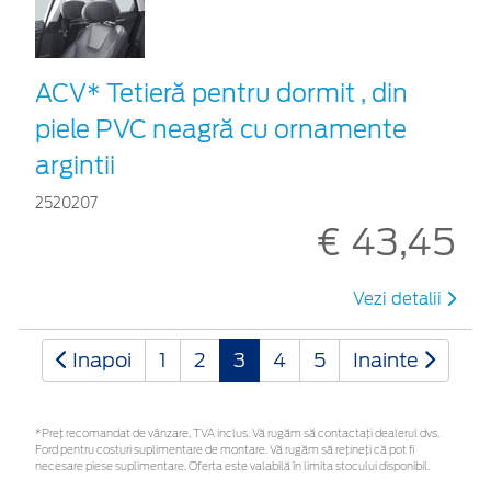
ACV* Tetieră pentru dormit , din
piele PVC neagră cu ornamente
argintii
2520207
€ 43,45
Vezi detalii
Inapoi
1
2
3
4
5
Inainte
*Preţ recomandat de vânzare, TVA inclus. Vă rugăm să contactaţi dealerul dvs.
Ford pentru costuri suplimentare de montare. Vă rugăm să rețineți că pot fi
necesare piese suplimentare. Oferta este valabilă în limita stocului disponibil.