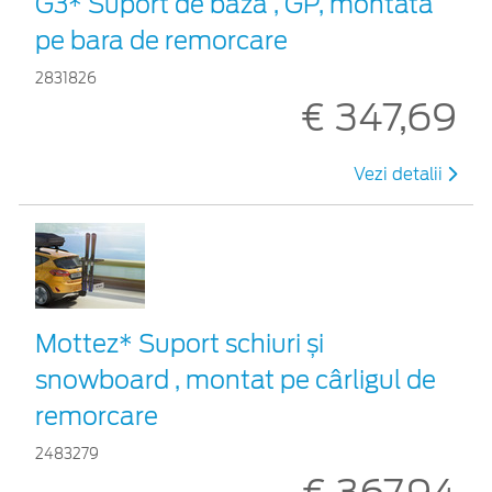
G3* Suport de bază , GP, montată
pe bara de remorcare
2831826
€ 347,69
Vezi detalii
Mottez* Suport schiuri și
snowboard , montat pe cârligul de
remorcare
2483279