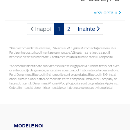
Vezi detalii
Inapoi
1
2
Inainte
*Preţ recomandat de vânzare, TVA inclus. Vă rugăm să contactaţi dealerul dvs.
Ford pentru costuri suplimentare de montare. Vă rugăm să rețineți că pot fi
necesare piese suplimentare. Oferta este valabilă în limita stocului disponibil.
*Accesoriile identificate sunt accesorii alese cu grijă de la furnizori terți și pot avea
diferite condiții de garanție, iar detaliile acestora pot fi obținute de la dealerul dvs.
Ford. Denumirea Bluetooth® și logourile sunt proprietatea Bluetooth SIG, Inc. și
orice utilizare a unor astfel de mărci de către compania Ford Motor Company se
face sub licență. Denumirea iPhone/iPod și logourile sunt proprietatea Apple Inc.
Celelalte mărci și denumiri comerciale sunt deținute de respectivii proprietari
MODELE NOI