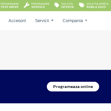
PROGRAMARE
PROGRAMARE
SOLICITA
SOLICITA OFERTA
TEST DRIVE
SERVICE
OFERTA
RABLA 2025
Accesorii
Servicii
Compania
Programeaza online