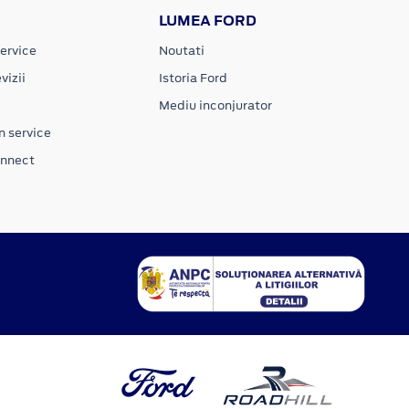
LUMEA FORD
ervice
Noutati
vizii
Istoria Ford
Mediu inconjurator
n service
onnect