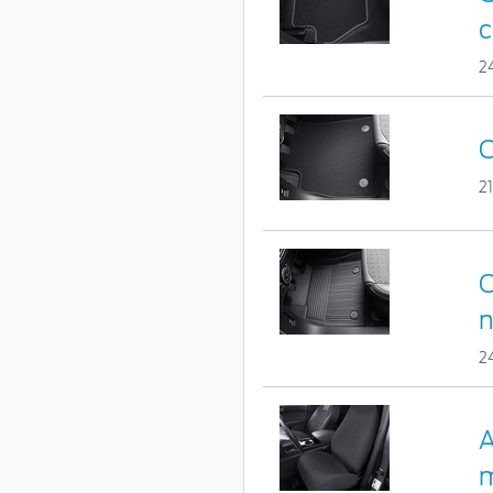
c
2
C
2
C
n
2
A
m