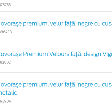
578783
ovoraşe premium, velur față, negre cu cusă
386438
ovorașe Premium Velours față, design Vign
193992
ovoraşe premium, velur față, negre cu cusă
etalic
193984