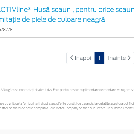
CTIVline* Husă scaun , pentru orice scaun
mitație de piele de culoare neagră
578778
Inapoi
1
Inainte
Vă rugăm să contactaţi dealerul dvs. Ford pentru costuri suplimentare de montare. Vă rugăm să reț
se cu grijă de la furnizori terți și pot avea diferite condiții de garanție, iar detaliile acestora pot
unor astfel de mărci de către compania Ford Motor Company se face sub licență. Denumirea iPhone/i