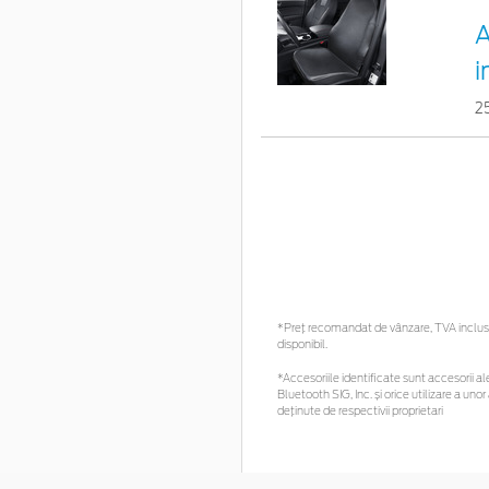
A
i
2
*Preţ recomandat de vânzare, TVA inclus. 
disponibil.
*Accesoriile identificate sunt accesorii ale
Bluetooth SIG, Inc. și orice utilizare a 
deținute de respectivii proprietari