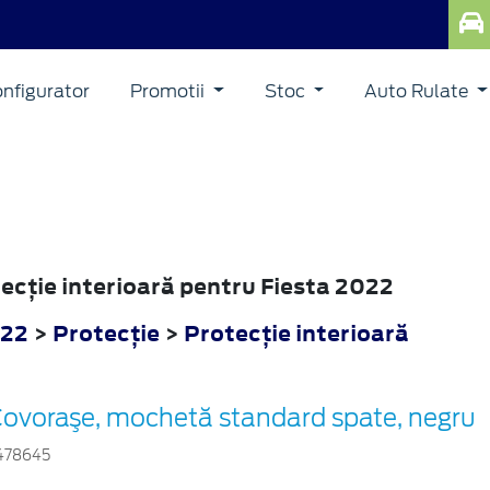
nfigurator
Promotii
Stoc
Auto Rulate
tecţie interioară pentru Fiesta 2022
022
>
Protecţie
>
Protecţie interioară
ovoraşe, mochetă standard spate, negru
478645