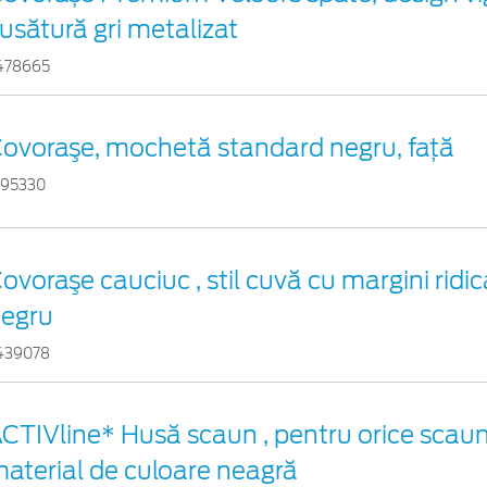
usătură gri metalizat
478665
ovoraşe, mochetă standard negru, față
195330
ovoraşe cauciuc , stil cuvă cu margini ridica
egru
439078
CTIVline* Husă scaun , pentru orice scaun
aterial de culoare neagră