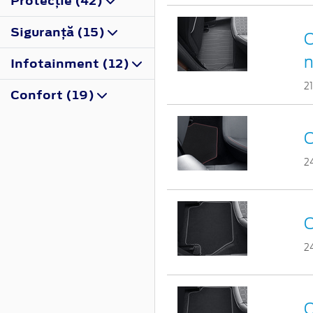
Protecţie (42)
Siguranţă (15)
C
n
Infotainment (12)
2
Confort (19)
C
2
C
2
C