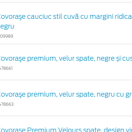
ovoraşe cauciuc stil cuvă cu margini ridica
egru
109989
ovoraşe premium, velur spate, negre și cusă
478661
ovoraşe premium, velur spate, negru cu gr
478663
ovorașe Premium Velours spate, design vi