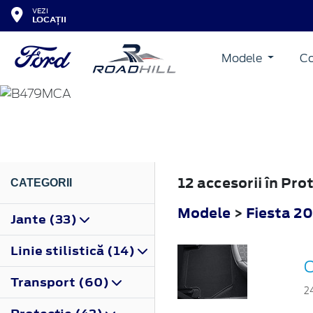
VEZI
LOCAȚII
Modele
Co
FIESTA
2022
12 accesorii în Pro
CATEGORII
Modele
>
Fiesta 2
Jante (33)
Linie stilistică (14)
C
Transport (60)
2