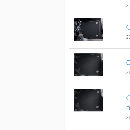
2
C
2
C
2
C
m
2