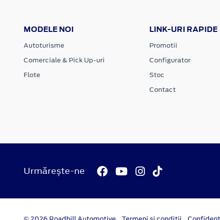
MODELE NOI
LINK-URI RAPIDE
Autoturisme
Promotii
Comerciale & Pick Up-uri
Configurator
Flote
Stoc
Contact
Urmărește-ne
© 2026 Roadhill Automotive
Termeni si conditii
Confident