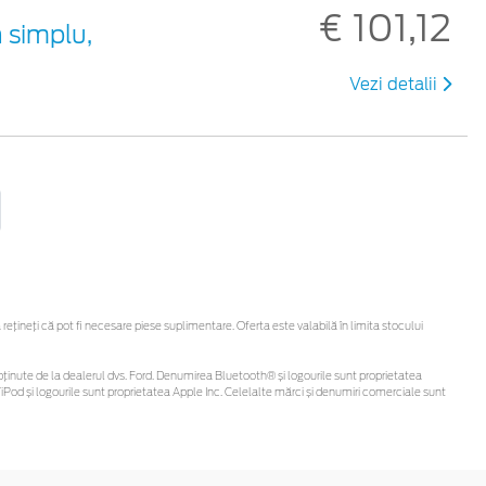
€ 101,12
 simplu,
Vezi detalii
ineți că pot fi necesare piese suplimentare. Oferta este valabilă în limita stocului
 fi obținute de la dealerul dvs. Ford. Denumirea Bluetooth® și logourile sunt proprietatea
Pod și logourile sunt proprietatea Apple Inc. Celelalte mărci și denumiri comerciale sunt