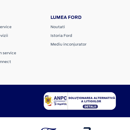
LUMEA FORD
ervice
Noutati
vizii
Istoria Ford
Mediu inconjurator
n service
onnect