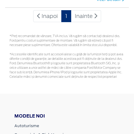
Inapoi
1
Inainte
*Preţ recomandat de vânzare, TVA inclus. Vă rugăm să contactaţi dealerul dvs.
Ford pentru costuri suplimentare de montare. Vă rugăm să rețineți că pot fi
necesare piese suplimentare. Oferta este valabilă în limita stocului disponibil.
*Accesoriile identificate sunt accesorii alese cu grijă de la furnizori terți și pot avea
diferite condiții de garanție, iar detaliile acestora pot fi obținute de la dealerul dvs.
Ford. Denumirea Bluetooth® și logourile sunt proprietatea Bluetooth SIG, Inc. și
orice utilizare a unor astfel de mărci de către compania Ford Motor Company se
face sub licență. Denumirea iPhone/iPod și logourile sunt proprietatea Apple Inc.
Celelalte mărci și denumiri comerciale sunt deținute de respectivii proprietari
MODELE NOI
Autoturisme