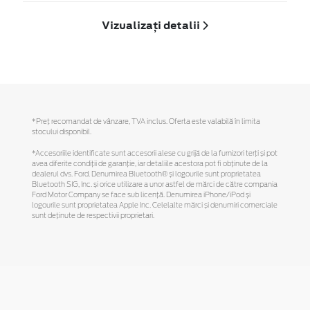
Vizualizați detalii
*Preţ recomandat de vânzare, TVA inclus. Oferta este valabilă în limita
stocului disponibil.
*Accesoriile identificate sunt accesorii alese cu grijă de la furnizori terți și pot
avea diferite condiții de garanție, iar detaliile acestora pot fi obținute de la
dealerul dvs. Ford. Denumirea Bluetooth® și logourile sunt proprietatea
Bluetooth SIG, Inc. și orice utilizare a unor astfel de mărci de către compania
Ford Motor Company se face sub licență. Denumirea iPhone/iPod și
logourile sunt proprietatea Apple Inc. Celelalte mărci și denumiri comerciale
sunt deținute de respectivii proprietari.