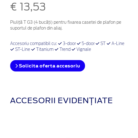
€ 13,53
Piuliță T G3 (4 bucăți) pentru fixarea casetei de plafon pe
suportul de plafon din aliaj.
Accesoriu compatibil cu:
3-door
5-door
ST
A-Line
ST-Line
Titanium
Trend
Vignale
Solicita oferta accesoriu
ACCESORII EVIDENȚIATE