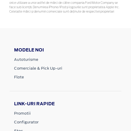
orice utilizare a unor astfel de mărci de către compania Ford Motor Company se
face sub licență. Denumirea iPhone/iPod și logourile sunt proprietatea Apple Inc.
Celelalte mărci și denumiri comerciale sunt deținute de respectivii proprietari
MODELE NOI
Autoturisme
Comerciale & Pick Up-uri
Flote
LINK-URI RAPIDE
Promotii
Configurator
Stoc