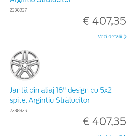
2238327
€ 407,35
Vezi detalii
Jantă din aliaj 18" design cu 5x2
spiţe, Argintiu Strălucitor
2238329
€ 407,35