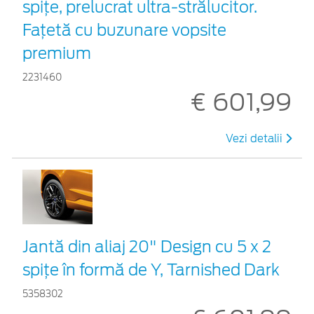
spițe, prelucrat ultra-strălucitor.
Fațetă cu buzunare vopsite
premium
2231460
€ 601,99
Vezi detalii
Jantă din aliaj 20" Design cu 5 x 2
spiţe în formă de Y, Tarnished Dark
5358302