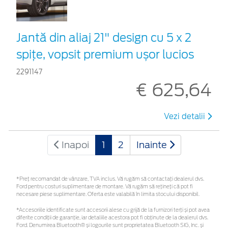
Jantă din aliaj 21" design cu 5 x 2
spițe, vopsit premium ușor lucios
2291147
€ 625,64
Vezi detalii
Inapoi
1
2
Inainte
*Preţ recomandat de vânzare, TVA inclus. Vă rugăm să contactaţi dealerul dvs.
Ford pentru costuri suplimentare de montare. Vă rugăm să rețineți că pot fi
necesare piese suplimentare. Oferta este valabilă în limita stocului disponibil.
*Accesoriile identificate sunt accesorii alese cu grijă de la furnizori terți și pot avea
diferite condiții de garanție, iar detaliile acestora pot fi obținute de la dealerul dvs.
Ford. Denumirea Bluetooth® și logourile sunt proprietatea Bluetooth SIG, Inc. și