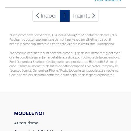
Inapoi
1
Inainte
*Preţ recomandat de vânzare, TVA inclus. Vă rugăm să contactaţi dealerul dvs.
Ford pentru costuri suplimentare de montare. Vă rugăm să rețineți că pot fi
necesare piese suplimentare. Oferta este valabilă în limita stocului disponibil.
*Accesoriile identificate sunt accesorii alese cu grijă de la furnizori terți și pot avea
diferite condiții de garanție, iar detaliile acestora pot fi obținute de la dealerul dvs.
Ford. Denumirea Bluetooth® și logourile sunt proprietatea Bluetooth SIG, Inc. și
orice utilizare a unor astfel de mărci de către compania Ford Motor Company se
face sub licență. Denumirea iPhone/iPod și logourile sunt proprietatea Apple Inc.
Celelalte mărci și denumiri comerciale sunt deținute de respectivii proprietari
MODELE NOI
Autoturisme