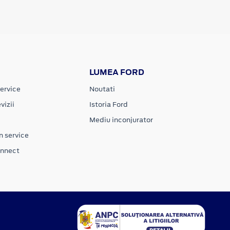
LUMEA FORD
ervice
Noutati
vizii
Istoria Ford
Mediu inconjurator
n service
onnect