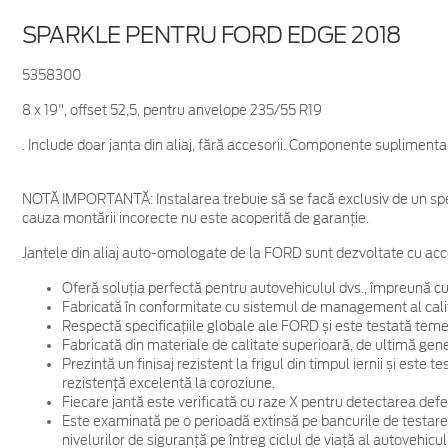
SPARKLE PENTRU FORD EDGE 2018
5358300
8 x 19", offset 52,5, pentru anvelope 235/55 R19
. Include doar janta din aliaj, fără accesorii. Componente supliment
NOTĂ IMPORTANTĂ:
Instalarea trebuie să se facă exclusiv de un spe
cauza montării incorecte nu este acoperită de garanţie.
Jantele din aliaj auto-omologate de la FORD sunt dezvoltate cu acc
Oferă soluția perfectă pentru autovehiculul dvs., împreună cu
Fabricată în conformitate cu sistemul de management al cali
Respectă specificațiile globale ale FORD și este testată temein
Fabricată din materiale de calitate superioară, de ultimă gene
Prezintă un finisaj rezistent la frigul din timpul iernii și este
rezistență excelentă la coroziune.
Fiecare jantă este verificată cu raze X pentru detectarea defec
Este examinată pe o perioadă extinsă pe bancurile de testare
nivelurilor de siguranță pe întreg ciclul de viață al autovehicul