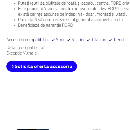
Puteți reutiliza piulițele de roată și capacul central FORD ori
Este proiectată special pentru autovehiculul dvs. FORD, ceea
există cerințe ascunse de îndeplinit - doar „montați și uitați”.
Proiectată să completeze stilul general al autovehiculului.
Beneficiază de garanție FORD
Accesoriu compatibil cu:
Sport
ST-Line
Titanium
Trend
Detalii compatibilitati:
Excepție Vignale
Solicita oferta accesoriu