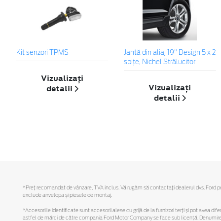
Kit senzori TPMS
Jantă din aliaj 19" Design 5 x 2
spițe, Nichel Strălucitor
Vizualizați
Vizualizați
detalii
detalii
*Preţ recomandat de vânzare, TVA inclus. Vă rugăm să contactaţi dealerul dvs. Ford pentr
exclude anvelopa şi piesele de montaj.
*Accesoriile identificate sunt accesorii alese cu grijă de la furnizori terți și pot avea di
astfel de mărci de către compania Ford Motor Company se face sub licență. Denumirea iP