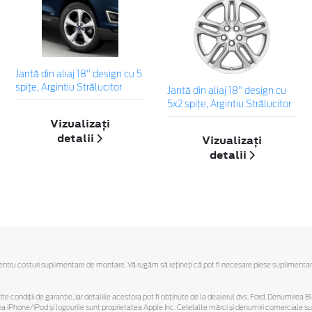
Jantă din aliaj 18" design cu 5
spiţe, Argintiu Strălucitor
Jantă din aliaj 18" design cu
5x2 spiţe, Argintiu Strălucitor
Vizualizați
detalii
Vizualizați
detalii
u costuri suplimentare de montare. Vă rugăm să reţineţi că pot fi necesare piese suplimentare. Ofe
ferite condiții de garanție, iar detaliile acestora pot fi obținute de la dealerul dvs. Ford. Denumirea 
hone/iPod și logourile sunt proprietatea Apple Inc. Celelalte mărci și denumiri comerciale sunt 