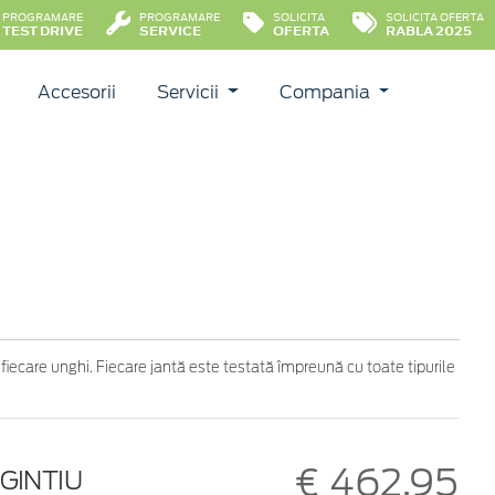
PROGRAMARE
PROGRAMARE
SOLICITA
SOLICITA OFERTA
TEST DRIVE
SERVICE
OFERTA
RABLA 2025
Accesorii
Servicii
Compania
 fiecare unghi. Fiecare jantă este testată împreună cu toate tipurile
€ 462,95
RGINTIU