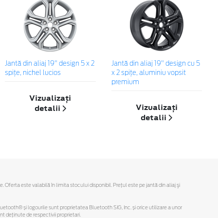
Jantă din aliaj 19" design 5 x 2
Jantă din aliaj 19" design cu 5
spiţe, nichel lucios
x 2 spițe, aluminiu vopsit
premium
Vizualizați
Vizualizați
detalii
detalii
rta este valabilă în limita stocului disponibil. Preţul este pe jantă din aliaj şi
Bluetooth® și logourile sunt proprietatea Bluetooth SIG, Inc. și orice utilizare a unor
deținute de respectivii proprietari.