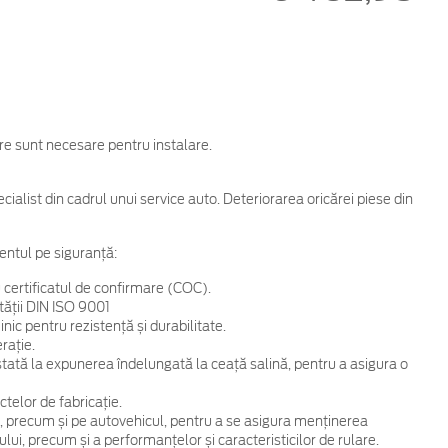
are sunt necesare pentru instalare.
cialist din cadrul unui service auto. Deteriorarea oricărei piese din
entul pe siguranță:
 certificatul de confirmare (COC).
tății DIN ISO 9001
ic pentru rezistență și durabilitate.
rație.
 testată la expunerea îndelungată la ceață salină, pentru a asigura o
telor de fabricație.
, precum și pe autovehicul, pentru a se asigura menținerea
ului, precum și a performanțelor și caracteristicilor de rulare.