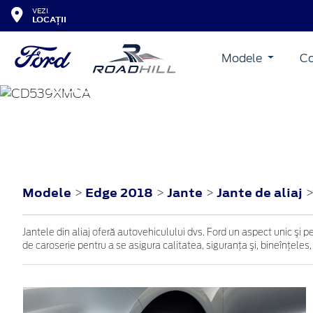
VEZI
LOCAȚII
Modele
Co
EDGE
2018
Modele
Edge 2018
Jante
Jante de aliaj
>
>
>
Jantele din aliaj oferă autovehiculului dvs. Ford un aspect unic şi p
de caroserie pentru a se asigura calitatea, siguranţa şi, bineînţeles,