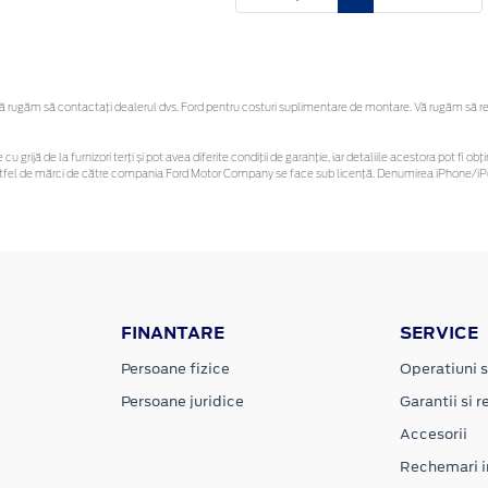
rugăm să contactaţi dealerul dvs. Ford pentru costuri suplimentare de montare. Vă rugăm să rețin
cu grijă de la furnizori terți și pot avea diferite condiții de garanție, iar detaliile acestora pot fi
r astfel de mărci de către compania Ford Motor Company se face sub licență. Denumirea iPhone/iPo
FINANTARE
SERVICE
Persoane fizice
Operatiuni s
Persoane juridice
Garantii si re
Accesorii
Rechemari i