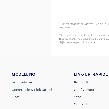
*Preţ recomandat de vânzare, TVA inclus. Vă 
disponibil.
*Accesoriile identificate sunt accesorii alese 
Bluetooth SIG, Inc. și orice utilizare a uno
deținute de respectivii proprietari
MODELE NOI
LINK-URI RAPIDE
Autoturisme
Promotii
Comerciale & Pick Up-uri
Configurator
Flote
Stoc
Contact