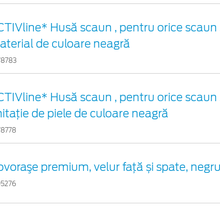
TIVline* Husă scaun , pentru orice scaun 
aterial de culoare neagră
78783
TIVline* Husă scaun , pentru orice scaun 
itație de piele de culoare neagră
78778
voraşe premium, velur față și spate, negr
05276