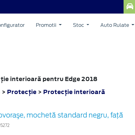
nfigurator
Promotii
Stoc
Auto Rulate
cţie interioară pentru Edge 2018
8
>
Protecţie
>
Protecţie interioară
ovoraşe, mochetă standard negru, față
05272