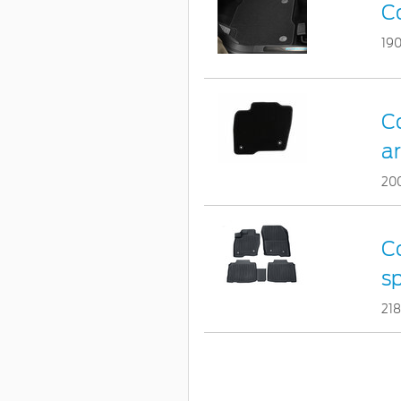
Co
19
Co
ar
20
Co
s
21