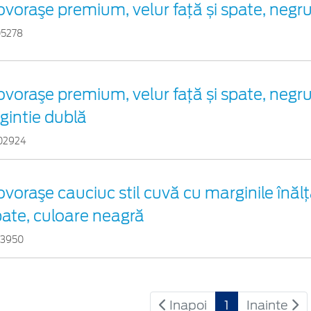
voraşe premium, velur față și spate, negr
05278
voraşe premium, velur față și spate, negru
gintie dublă
02924
voraşe cauciuc stil cuvă cu marginile înălța
pate, culoare neagră
83950
Inapoi
1
Inainte