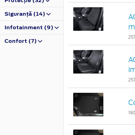
Protecţie (32)
Siguranţă (14)
AC
m
Infotainment (9)
25
Confort (7)
AC
im
25
Co
19