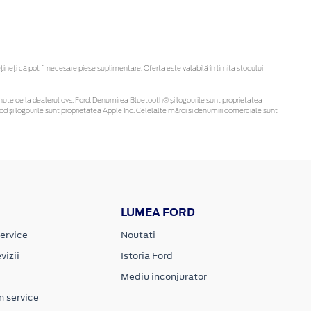
eți că pot fi necesare piese suplimentare. Oferta este valabilă în limita stocului
 obținute de la dealerul dvs. Ford. Denumirea Bluetooth® și logourile sunt proprietatea
d și logourile sunt proprietatea Apple Inc. Celelalte mărci și denumiri comerciale sunt
LUMEA FORD
ervice
Noutati
vizii
Istoria Ford
Mediu inconjurator
n service