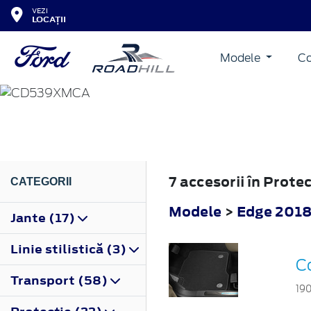
VEZI
LOCAȚII
Modele
Co
EDGE
2018
7 accesorii în Prote
CATEGORII
Modele
>
Edge 201
Jante (17)
Linie stilistică (3)
C
Transport (58)
19