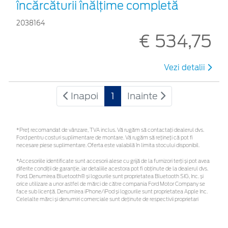
încărcăturii înălțime completă
2038164
€ 534,75
Vezi detalii
Inapoi
1
Inainte
*Preţ recomandat de vânzare, TVA inclus. Vă rugăm să contactaţi dealerul dvs.
Ford pentru costuri suplimentare de montare. Vă rugăm să rețineți că pot fi
necesare piese suplimentare. Oferta este valabilă în limita stocului disponibil.
*Accesoriile identificate sunt accesorii alese cu grijă de la furnizori terți și pot avea
diferite condiții de garanție, iar detaliile acestora pot fi obținute de la dealerul dvs.
Ford. Denumirea Bluetooth® și logourile sunt proprietatea Bluetooth SIG, Inc. și
orice utilizare a unor astfel de mărci de către compania Ford Motor Company se
face sub licență. Denumirea iPhone/iPod și logourile sunt proprietatea Apple Inc.
Celelalte mărci și denumiri comerciale sunt deținute de respectivii proprietari