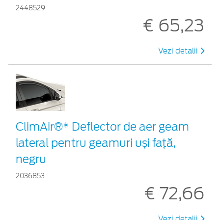
2448529
€ 65,23
Vezi detalii
ClimAir®* Deflector de aer geam
lateral pentru geamuri uși față,
negru
2036853
€ 72,66
Vezi detalii