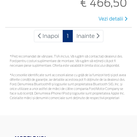
€ 466,50
Vezi detalii
Inapoi
1
Inainte
*Preţ recomandat de vânzare, TVA inclus. Vă rugăm să contactaţi dealerul dvs.
Ford pentru costuri suplimentare de montare. Vă rugăm să rețineți că pot fi
necesare piese suplimentare. Oferta este valabilă în limita stocului disponibil.
*Accesoriile identificate sunt accesorii alese cu grijă de la furnizori terți și pot avea
diferite condiții de garanție, iar detaliile acestora pot fi obținute de la dealerul dvs.
Ford. Denumirea Bluetooth® și logourile sunt proprietatea Bluetooth SIG, Inc. și
orice utilizare a unor astfel de mărci de către compania Ford Motor Company se
face sub licență. Denumirea iPhone/iPod și logourile sunt proprietatea Apple Inc.
Celelalte mărci și denumiri comerciale sunt deținute de respectivii proprietari