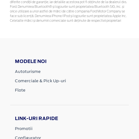
diferite condiții de garanție, iar detaliile acestora pot fi obținute de la dealerul dvs.
Ford. Denumirea Bluetooth® și logourile sunt proprietatea Bluetooth SIG, Inc. și
orice utilizare a unor astfel de mărci de către compania Ford Motor Company se
face sub licență. Denumirea iPhone/iPod și logourile sunt proprietatea Apple Inc.
Celelalte mărci și denumiri comerciale sunt deținute de respectivii proprietari
MODELE NOI
Autoturisme
Comerciale & Pick Up-uri
Flote
LINK-URI RAPIDE
Promotii
Configurator