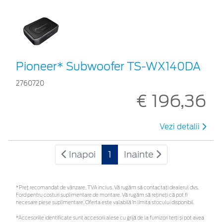
Pioneer* Subwoofer TS-WX140DA
2760720
€ 196,36
Vezi detalii
Inapoi
1
Inainte
*Preţ recomandat de vânzare, TVA inclus. Vă rugăm să contactaţi dealerul dvs.
Ford pentru costuri suplimentare de montare. Vă rugăm să rețineți că pot fi
necesare piese suplimentare. Oferta este valabilă în limita stocului disponibil.
*Accesoriile identificate sunt accesorii alese cu grijă de la furnizori terți și pot avea