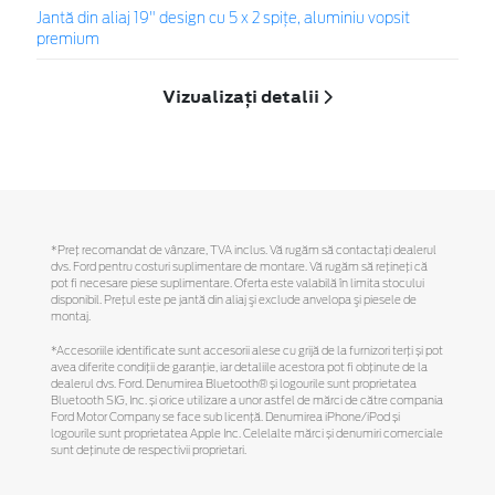
Jantă din aliaj 19" design cu 5 x 2 spițe, aluminiu vopsit
premium
Vizualizați detalii
*Preţ recomandat de vânzare, TVA inclus. Vă rugăm să contactaţi dealerul
dvs. Ford pentru costuri suplimentare de montare. Vă rugăm să reţineţi că
pot fi necesare piese suplimentare. Oferta este valabilă în limita stocului
disponibil. Preţul este pe jantă din aliaj şi exclude anvelopa şi piesele de
montaj.
*Accesoriile identificate sunt accesorii alese cu grijă de la furnizori terți și pot
avea diferite condiții de garanție, iar detaliile acestora pot fi obținute de la
dealerul dvs. Ford. Denumirea Bluetooth® și logourile sunt proprietatea
Bluetooth SIG, Inc. și orice utilizare a unor astfel de mărci de către compania
Ford Motor Company se face sub licență. Denumirea iPhone/iPod și
logourile sunt proprietatea Apple Inc. Celelalte mărci și denumiri comerciale
sunt deținute de respectivii proprietari.