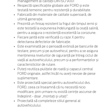
management al calității DIN ISO 9001
Respectă specificațiile globale ale FORD și este
testată temeinic pentru rezistență și durabilitate.
Fabricată din materiale de calitate superioară, de
ultimă generație.
Prezintă un finisaj rezistent la frigul din timpul iernii și
este testată la expunerea îndelungată la ceață salină,
pentru a asigura o rezistență excelentă la coroziune.
Fiecare jantă este verificată cu raze X pentru
detectarea defectelor de fabricație.
Este examinată pe o perioadă extinsă pe bancurile de
testare, precum și pe autovehicul, pentru a se asigura
menținerea nivelurilor de siguranță pe întreg ciclul de
viață al autovehiculului, precum și a performanțelor și
caracteristicilor de rulare.
Puteți reutiliza piulițele de roată și capacul central
FORD originale, astfel încât nu aveți nevoie de piese
suplimentare.
Este proiectată special pentru autovehiculul dvs.
FORD, ceea ce înseamnă că nu necesită nicio
modificare, prin urmare nu există cerințe ascunse de
îndeplinit - doar „montați și uitați”.
Proiectată să completeze stilul general al
autovehiculului.