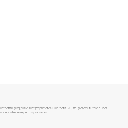
Bluetooth® și logourile sunt proprietatea Bluetooth SIG, Inc. și orice utilizare a unor
deținute de respectivii proprietari.