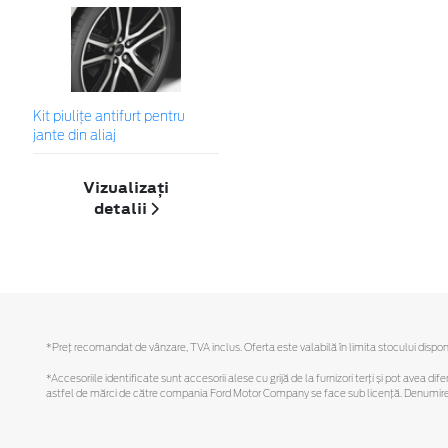
Kit piuliţe antifurt pentru
jante din aliaj
Vizualizați
detalii
*Preţ recomandat de vânzare, TVA inclus. Oferta este valabilă în limita stocului disponi
*Accesoriile identificate sunt accesorii alese cu grijă de la furnizori terți și pot avea di
astfel de mărci de către compania Ford Motor Company se face sub licență. Denumirea iP