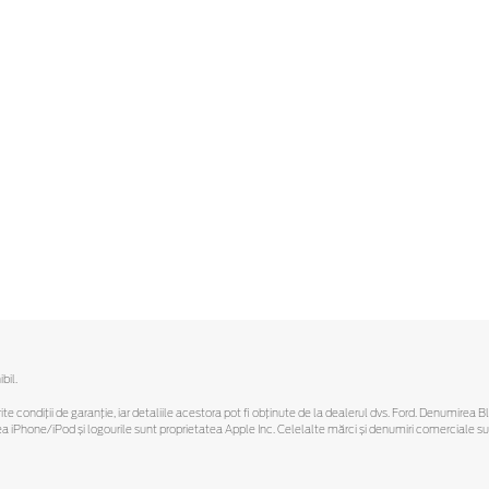
bil.
ferite condiții de garanție, iar detaliile acestora pot fi obținute de la dealerul dvs. Ford. Denumirea 
hone/iPod și logourile sunt proprietatea Apple Inc. Celelalte mărci și denumiri comerciale sunt 