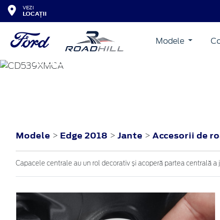
VEZI
LOCAȚII
Modele
Co
EDGE
2018
Modele
Edge 2018
Jante
Accesorii de r
>
>
>
Capacele centrale au un rol decorativ și acoperă partea centrală a j