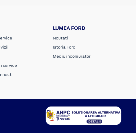
LUMEA FORD
ervice
Noutati
vizii
Istoria Ford
Mediu inconjurator
n service
onnect