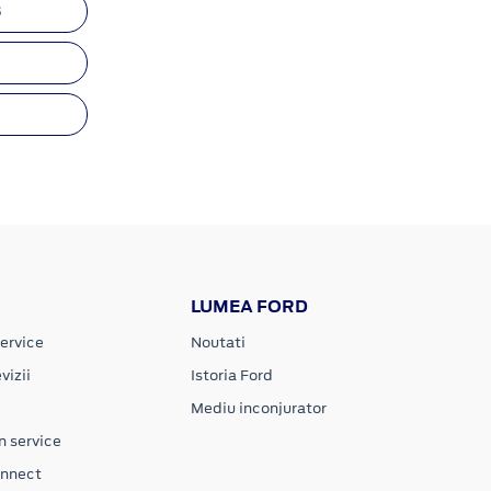
3
9
LUMEA FORD
ervice
Noutati
vizii
Istoria Ford
Mediu inconjurator
n service
onnect