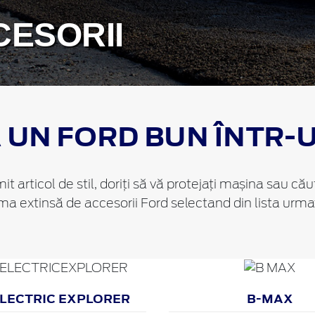
CESORII
UN FORD BUN ÎNTR-
t articol de stil, doriți să vă protejați mașina sau cău
ma extinsă de accesorii Ford selectand din lista urm
ELECTRIC EXPLORER
B-MAX