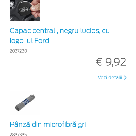
Capac central , negru lucios, cu
logo-ul Ford
2037230
€ 9,92
Vezi detalii
Pânză din microfibră gri
2837335