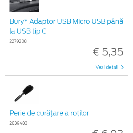
Bury* Adaptor USB Micro USB până
la USB tip C
2279208
€ 5,35
Vezi detalii
Perie de curățare a roților
2839483