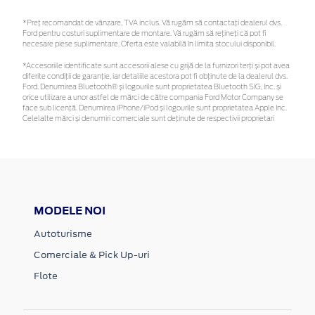
*Preţ recomandat de vânzare, TVA inclus. Vă rugăm să contactaţi dealerul dvs.
Ford pentru costuri suplimentare de montare. Vă rugăm să rețineți că pot fi
necesare piese suplimentare. Oferta este valabilă în limita stocului disponibil.
*Accesoriile identificate sunt accesorii alese cu grijă de la furnizori terți și pot avea
diferite condiții de garanție, iar detaliile acestora pot fi obținute de la dealerul dvs.
Ford. Denumirea Bluetooth® și logourile sunt proprietatea Bluetooth SIG, Inc. și
orice utilizare a unor astfel de mărci de către compania Ford Motor Company se
face sub licență. Denumirea iPhone/iPod și logourile sunt proprietatea Apple Inc.
Celelalte mărci și denumiri comerciale sunt deținute de respectivii proprietari
MODELE NOI
Autoturisme
Comerciale & Pick Up-uri
Flote