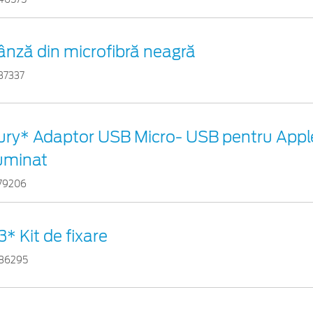
ânză din microfibră neagră
37337
ury* Adaptor USB Micro- USB pentru Appl
luminat
79206
3* Kit de fixare
86295