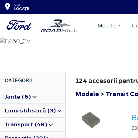
VEZI
LOCAȚII
Modele
Co
TRANSIT COURIER
2014
124 accesorii pentr
CATEGORII
Modele
>
Transit C
Jante (6)
Linie stilistică (3)
B
Transport (48)
28