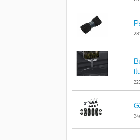
P
28
B
i
22
G
24