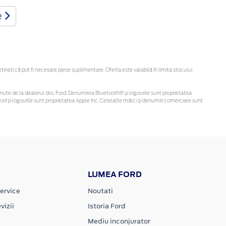
e
eți că pot fi necesare piese suplimentare. Oferta este valabilă în limita stocului
i obținute de la dealerul dvs. Ford. Denumirea Bluetooth® și logourile sunt proprietatea
d și logourile sunt proprietatea Apple Inc. Celelalte mărci și denumiri comerciale sunt
LUMEA FORD
ervice
Noutati
vizii
Istoria Ford
Mediu inconjurator