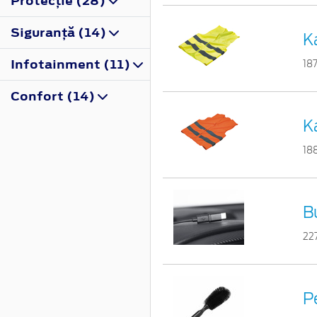
Protecţie (28)
Siguranţă (14)
K
Infotainment (11)
18
Confort (14)
K
18
B
22
Pe