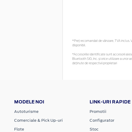
*Preţ recomandat de vânzare, TVA inclus. Vă
disponibil.
*Accesoriile identificate sunt accesorii alese
Bluetooth SIG, Inc. și orice utilizare a un
deținute de respectivii proprietari
MODELE NOI
LINK-URI RAPIDE
Autoturisme
Promotii
Comerciale & Pick Up-uri
Configurator
Flote
Stoc