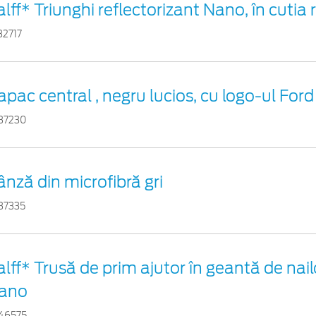
lff* Triunghi reflectorizant Nano, în cutia 
32717
apac central , negru lucios, cu logo-ul Ford
37230
ânză din microfibră gri
37335
alff* Trusă de prim ajutor în geantă de nail
ano
46575