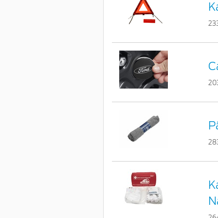
Ka
23
C
20
P
28
K
N
26