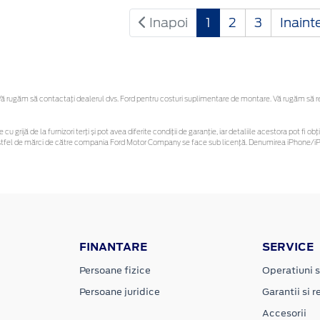
Inapoi
1
2
3
Inaint
 rugăm să contactaţi dealerul dvs. Ford pentru costuri suplimentare de montare. Vă rugăm să rețin
 cu grijă de la furnizori terți și pot avea diferite condiții de garanție, iar detaliile acestora pot f
or astfel de mărci de către compania Ford Motor Company se face sub licență. Denumirea iPhone/iPo
FINANTARE
SERVICE
Persoane fizice
Operatiuni s
Persoane juridice
Garantii si re
Accesorii