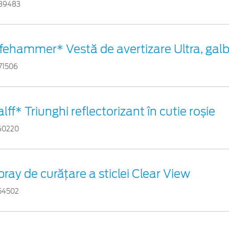
39483
ifehammer* Vestă de avertizare Ultra, gal
71506
lff* Triunghi reflectorizant în cutie roșie
60220
pray de curățare a sticlei Clear View
54502