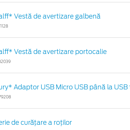
alff* Vestă de avertizare galbenă
71128
alff* Vestă de avertizare portocalie
82039
ury* Adaptor USB Micro USB până la USB 
79208
rie de curățare a roților