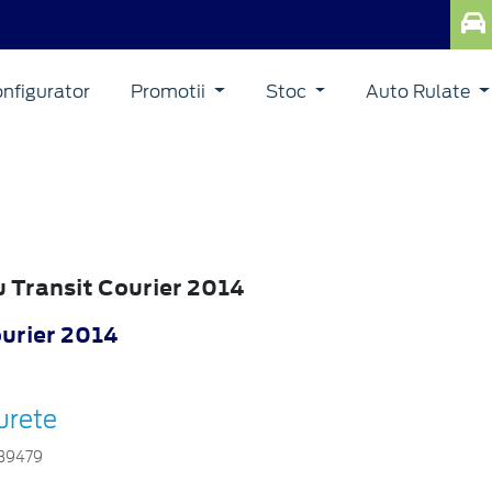
nfigurator
Promotii
Stoc
Auto Rulate
u Transit Courier 2014
ourier 2014
urete
39479