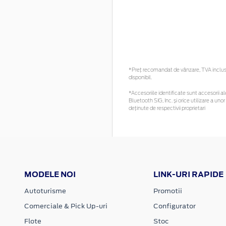
*Preţ recomandat de vânzare, TVA inclus. 
disponibil.
*Accesoriile identificate sunt accesorii ale
Bluetooth SIG, Inc. și orice utilizare a 
deținute de respectivii proprietari
MODELE NOI
LINK-URI RAPIDE
Autoturisme
Promotii
Comerciale & Pick Up-uri
Configurator
Flote
Stoc