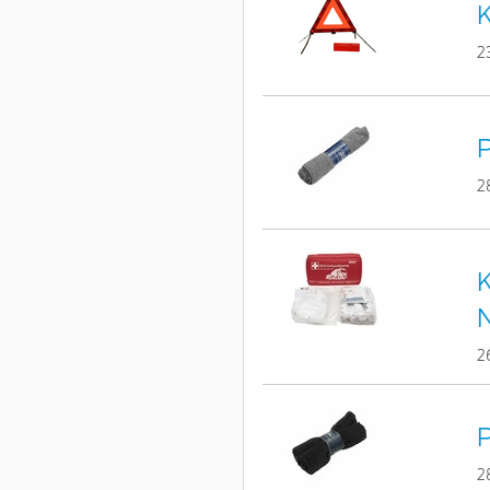
K
2
P
2
K
2
P
2