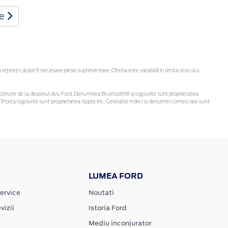
te
țineți că pot fi necesare piese suplimentare. Oferta este valabilă în limita stocului
 fi obținute de la dealerul dvs. Ford. Denumirea Bluetooth® și logourile sunt proprietatea
Pod și logourile sunt proprietatea Apple Inc. Celelalte mărci și denumiri comerciale sunt
LUMEA FORD
ervice
Noutati
vizii
Istoria Ford
Mediu inconjurator