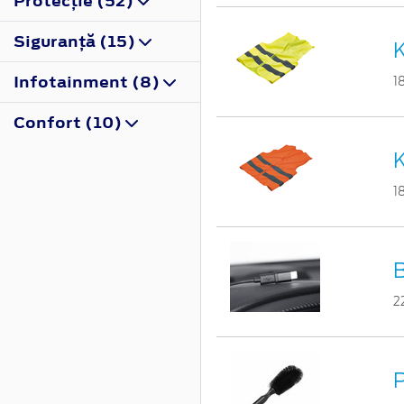
Protecţie (52)
Siguranţă (15)
K
Infotainment (8)
1
Confort (10)
K
1
B
2
P