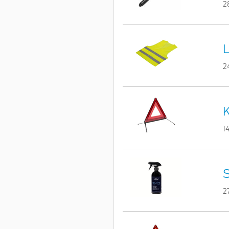
2
L
2
K
1
S
2