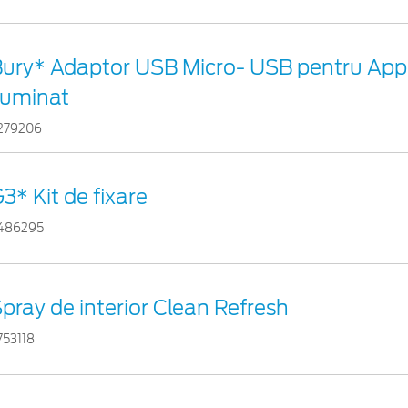
ury* Adaptor USB Micro- USB pentru App
luminat
279206
3* Kit de fixare
486295
pray de interior Clean Refresh
753118