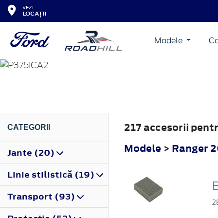
VEZI
LOCAȚII
Modele
Co
RANGER
2019
217 accesorii pent
CATEGORII
Modele
>
Ranger 
Jante (20)
Linie stilistică (19)
Transport (93)
2