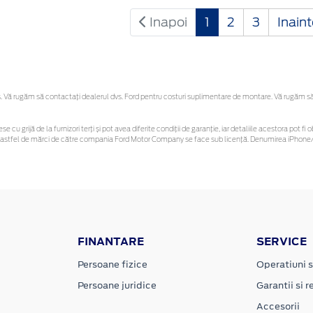
Inapoi
1
2
3
Inain
Vă rugăm să contactaţi dealerul dvs. Ford pentru costuri suplimentare de montare. Vă rugăm să re
se cu grijă de la furnizori terți și pot avea diferite condiții de garanție, iar detaliile acestora pot
unor astfel de mărci de către compania Ford Motor Company se face sub licență. Denumirea iPhone/i
FINANTARE
SERVICE
Persoane fizice
Operatiuni s
Persoane juridice
Garantii si re
Accesorii