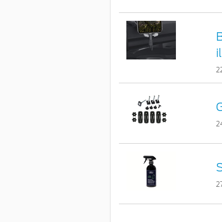
B
i
2
G
2
S
2