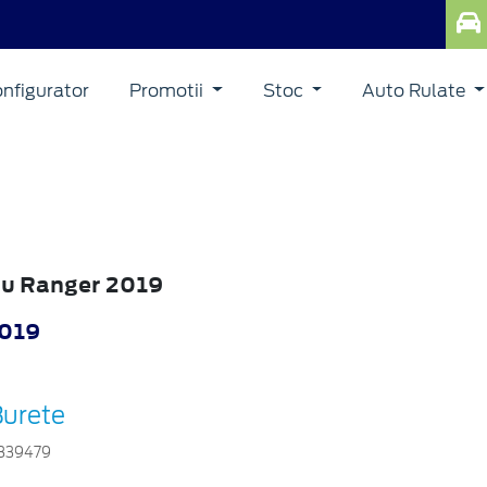
nfigurator
Promotii
Stoc
Auto Rulate
ru Ranger 2019
2019
Burete
839479