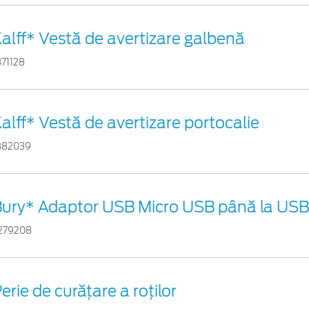
alff* Vestă de avertizare galbenă
871128
alff* Vestă de avertizare portocalie
882039
ury* Adaptor USB Micro USB până la USB 
279208
erie de curățare a roților