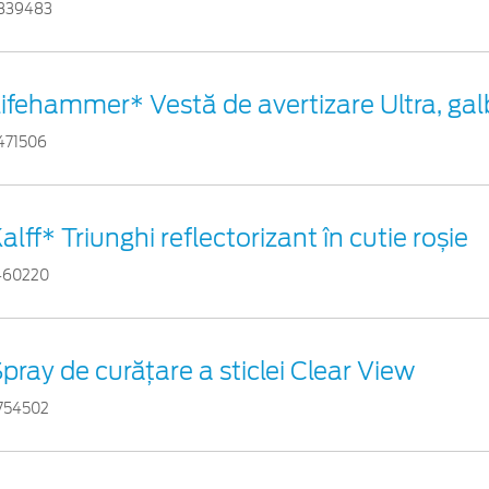
839483
ifehammer* Vestă de avertizare Ultra, ga
471506
alff* Triunghi reflectorizant în cutie roșie
460220
pray de curățare a sticlei Clear View
754502