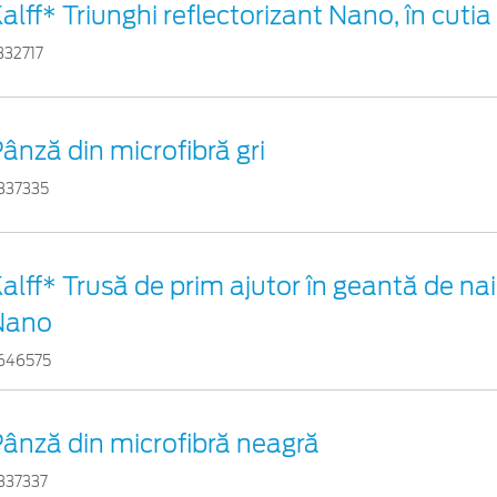
alff* Triunghi reflectorizant Nano, în cutia
332717
ânză din microfibră gri
837335
alff* Trusă de prim ajutor în geantă de nai
Nano
646575
ânză din microfibră neagră
837337