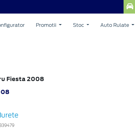
nfigurator
Promotii
Stoc
Auto Rulate
ru Fiesta 2008
008
Burete
839479