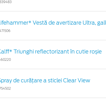
839483
Lifehammer* Vestă de avertizare Ultra, ga
471506
alff* Triunghi reflectorizant în cutie roșie
460220
pray de curățare a sticlei Clear View
754502