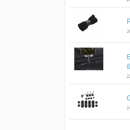
2
i
2
G
2