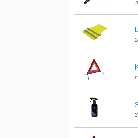
2
2
K
1
S
2