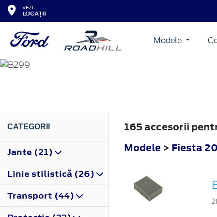
VEZI
LOCAȚII
Modele
Co
FIESTA
2008
165 accesorii pent
CATEGORII
Modele
>
Fiesta 2
Jante (21)
Linie stilistică (26)
Transport (44)
2