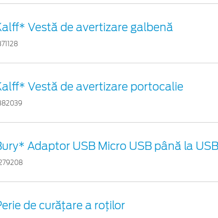
alff* Vestă de avertizare galbenă
871128
alff* Vestă de avertizare portocalie
882039
Bury* Adaptor USB Micro USB până la USB 
279208
erie de curățare a roților