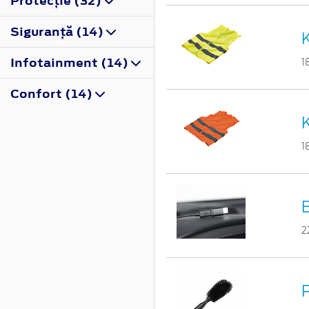
Protecţie (32)
Siguranţă (14)
K
Infotainment (14)
1
Confort (14)
K
1
2
P