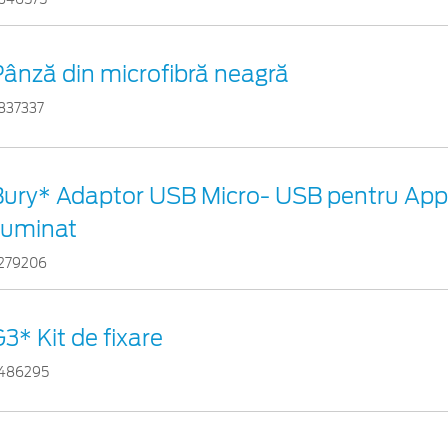
Pânză din microfibră neagră
837337
Bury* Adaptor USB Micro- USB pentru App
luminat
279206
3* Kit de fixare
486295