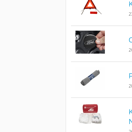
K
2
C
2
P
2
K
2