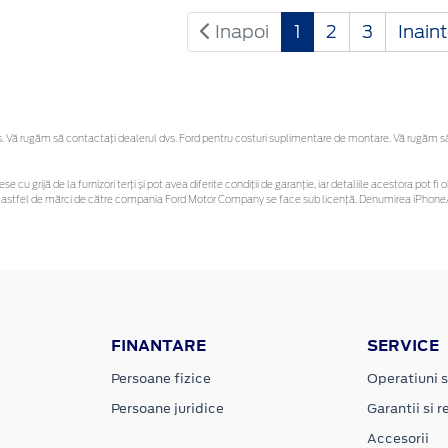
Inapoi
1
2
3
Inain
Vă rugăm să contactaţi dealerul dvs. Ford pentru costuri suplimentare de montare. Vă rugăm să re
se cu grijă de la furnizori terți și pot avea diferite condiții de garanție, iar detaliile acestora pot
unor astfel de mărci de către compania Ford Motor Company se face sub licență. Denumirea iPhone/
FINANTARE
SERVICE
Persoane fizice
Operatiuni s
Persoane juridice
Garantii si re
Accesorii