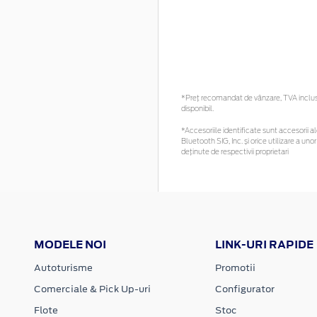
*Preţ recomandat de vânzare, TVA inclus. 
disponibil.
*Accesoriile identificate sunt accesorii ale
Bluetooth SIG, Inc. și orice utilizare a 
deținute de respectivii proprietari
MODELE NOI
LINK-URI RAPIDE
Autoturisme
Promotii
Comerciale & Pick Up-uri
Configurator
Flote
Stoc