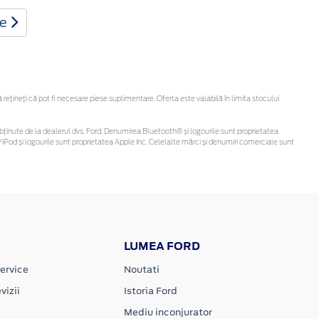
te
țineți că pot fi necesare piese suplimentare. Oferta este valabilă în limita stocului
 fi obținute de la dealerul dvs. Ford. Denumirea Bluetooth® și logourile sunt proprietatea
iPod și logourile sunt proprietatea Apple Inc. Celelalte mărci și denumiri comerciale sunt
LUMEA FORD
ervice
Noutati
vizii
Istoria Ford
Mediu inconjurator