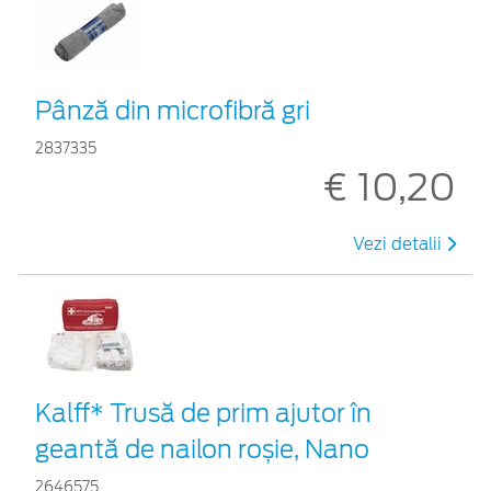
Pânză din microfibră gri
2837335
€ 10,20
Vezi detalii
Kalff* Trusă de prim ajutor în
geantă de nailon roșie, Nano
2646575