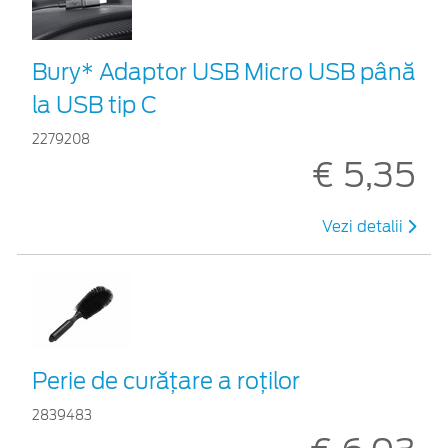
Bury* Adaptor USB Micro USB până
la USB tip C
2279208
€ 5,35
Vezi detalii
Perie de curățare a roților
2839483