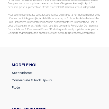
*Preţ recomandat de vânzare, TVA inclus. Vă rugăm să contactaţi dealerul dvs.
Ford pentru costuri suplimentare de montare. Vă rugăm să rețineți că pot fi
necesare piese suplimentare. Oferta este valabilă în limita stocului disponibil.
*Accesoriile identificate sunt accesorii alese cu grijă de la furnizori terți și pot avea
diferite condiții de garanție, iar detaliile acestora pot fi obținute de la dealerul dvs.
Ford. Denumirea Bluetooth® și logourile sunt proprietatea Bluetooth SIG, Inc. și
orice utilizare a unor astfel de mărci de către compania Ford Motor Company se
face sub licență. Denumirea iPhone/iPod și logourile sunt proprietatea Apple Inc.
Celelalte mărci și denumiri comerciale sunt deținute de respectivii proprietari
MODELE NOI
Autoturisme
Comerciale & Pick Up-uri
Flote