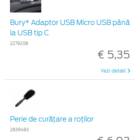
Bury* Adaptor USB Micro USB până
la USB tip C
2279208
€ 5,35
Vezi detalii
Perie de curățare a roților
2839483