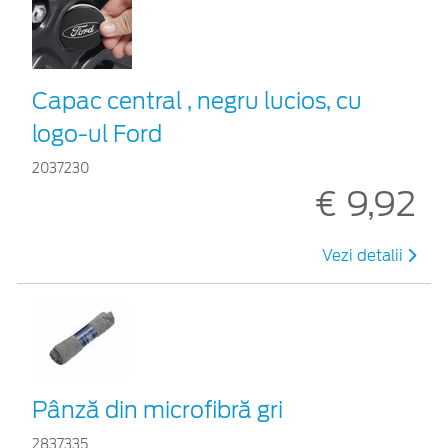
Capac central , negru lucios, cu
logo-ul Ford
2037230
€ 9,92
Vezi detalii
Pânză din microfibră gri
2837335