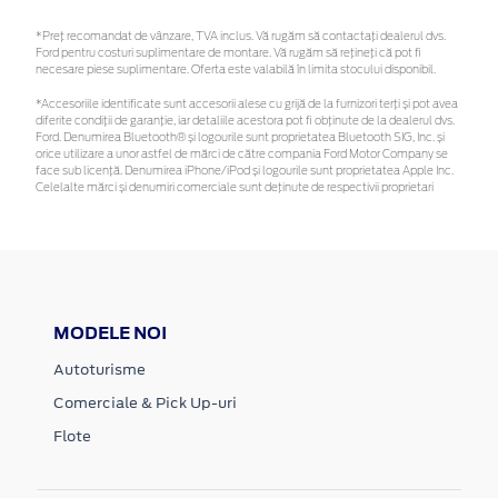
*Preţ recomandat de vânzare, TVA inclus. Vă rugăm să contactaţi dealerul dvs.
Ford pentru costuri suplimentare de montare. Vă rugăm să rețineți că pot fi
necesare piese suplimentare. Oferta este valabilă în limita stocului disponibil.
*Accesoriile identificate sunt accesorii alese cu grijă de la furnizori terți și pot avea
diferite condiții de garanție, iar detaliile acestora pot fi obținute de la dealerul dvs.
Ford. Denumirea Bluetooth® și logourile sunt proprietatea Bluetooth SIG, Inc. și
orice utilizare a unor astfel de mărci de către compania Ford Motor Company se
face sub licență. Denumirea iPhone/iPod și logourile sunt proprietatea Apple Inc.
Celelalte mărci și denumiri comerciale sunt deținute de respectivii proprietari
MODELE NOI
Autoturisme
Comerciale & Pick Up-uri
Flote