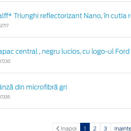
lff* Triunghi reflectorizant Nano, în cutia 
32717
pac central , negru lucios, cu logo-ul Ford
37230
nză din microfibră gri
37335
Inapoi
1
2
3
Inaint