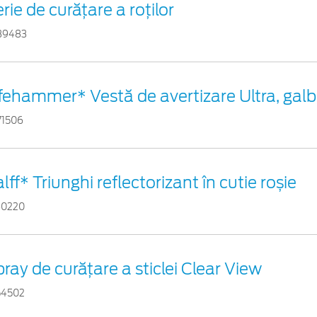
rie de curățare a roților
39483
ifehammer* Vestă de avertizare Ultra, gal
71506
lff* Triunghi reflectorizant în cutie roșie
60220
ray de curățare a sticlei Clear View
54502