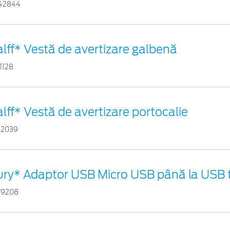
42844
lff* Vestă de avertizare galbenă
1128
lff* Vestă de avertizare portocalie
82039
ury* Adaptor USB Micro USB până la USB t
79208