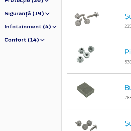
Protecţie (26)
Siguranţă (19)
Ș
Infotainment (4)
23
Confort (14)
Pi
53
B
28
Ș