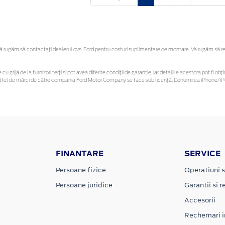
rugăm să contactaţi dealerul dvs. Ford pentru costuri suplimentare de montare. Vă rugăm să rețin
cu grijă de la furnizori terți și pot avea diferite condiții de garanție, iar detaliile acestora pot fi
r astfel de mărci de către compania Ford Motor Company se face sub licență. Denumirea iPhone/iPo
FINANTARE
SERVICE
Persoane fizice
Operatiuni s
Persoane juridice
Garantii si re
Accesorii
Rechemari i