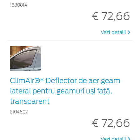
1880814
€ 72,66
Vezi detalii
ClimAir®* Deflector de aer geam
lateral pentru geamuri uşi faţă,
transparent
2104602
€ 72,66
Vezi detalii