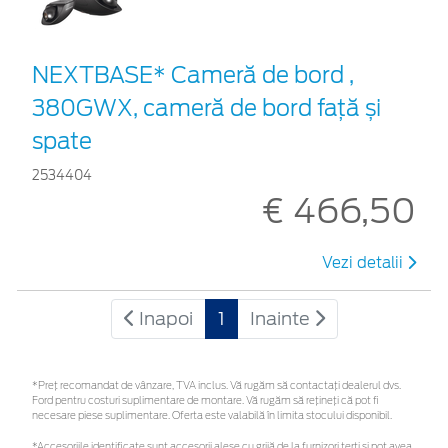
NEXTBASE* Cameră de bord ,
380GWX, cameră de bord față și
spate
2534404
€ 466,50
Vezi detalii
Inapoi
1
Inainte
*Preţ recomandat de vânzare, TVA inclus. Vă rugăm să contactaţi dealerul dvs.
Ford pentru costuri suplimentare de montare. Vă rugăm să rețineți că pot fi
necesare piese suplimentare. Oferta este valabilă în limita stocului disponibil.
*Accesoriile identificate sunt accesorii alese cu grijă de la furnizori terți și pot avea