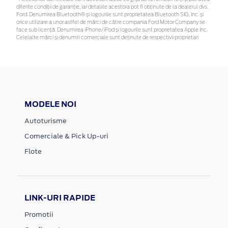
diferite condiții de garanție, iar detaliile acestora pot fi obținute de la dealerul dvs.
Ford. Denumirea Bluetooth® și logourile sunt proprietatea Bluetooth SIG, Inc. și
orice utilizare a unor astfel de mărci de către compania Ford Motor Company se
face sub licență. Denumirea iPhone/iPod și logourile sunt proprietatea Apple Inc.
Celelalte mărci și denumiri comerciale sunt deținute de respectivii proprietari
MODELE NOI
Autoturisme
Comerciale & Pick Up-uri
Flote
LINK-URI RAPIDE
Promotii