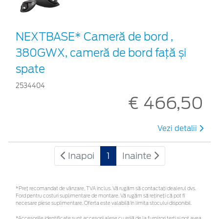
NEXTBASE* Cameră de bord ,
380GWX, cameră de bord față și
spate
2534404
€ 466,50
Vezi detalii
Inapoi
1
Inainte
*Preţ recomandat de vânzare, TVA inclus. Vă rugăm să contactaţi dealerul dvs.
Ford pentru costuri suplimentare de montare. Vă rugăm să rețineți că pot fi
necesare piese suplimentare. Oferta este valabilă în limita stocului disponibil.
*Accesoriile identificate sunt accesorii alese cu grijă de la furnizori terți și pot avea