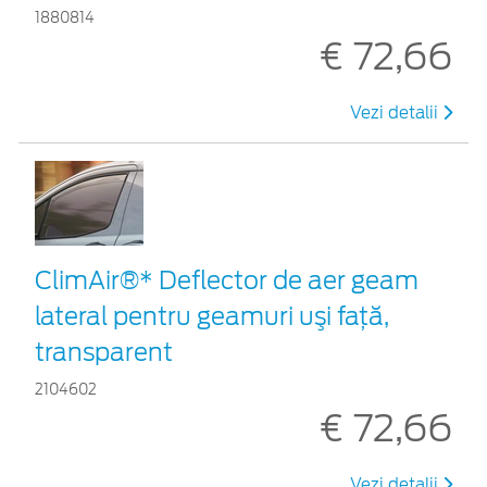
1880814
€ 72,66
Vezi detalii
ClimAir®* Deflector de aer geam
lateral pentru geamuri uşi faţă,
transparent
2104602
€ 72,66
Vezi detalii