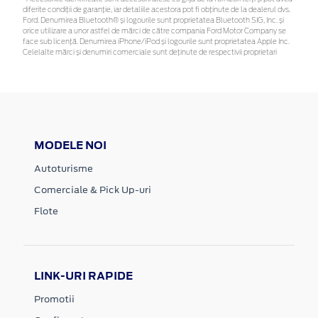
diferite condiții de garanție, iar detaliile acestora pot fi obținute de la dealerul dvs.
Ford. Denumirea Bluetooth® și logourile sunt proprietatea Bluetooth SIG, Inc. și
orice utilizare a unor astfel de mărci de către compania Ford Motor Company se
face sub licență. Denumirea iPhone/iPod și logourile sunt proprietatea Apple Inc.
Celelalte mărci și denumiri comerciale sunt deținute de respectivii proprietari
MODELE NOI
Autoturisme
Comerciale & Pick Up-uri
Flote
LINK-URI RAPIDE
Promotii