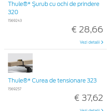
Thule®* Şurub cu ochi de prindere
320
1569243
€ 28,66
Vezi detalii
Thule®* Curea de tensionare 323
1569257
€ 37,62
Vezi detalii