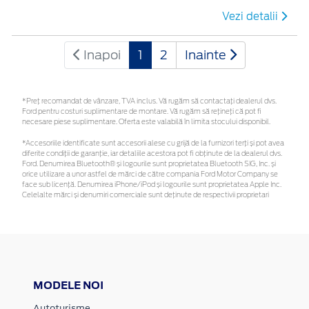
Vezi detalii
Inapoi
1
2
Inainte
*Preţ recomandat de vânzare, TVA inclus. Vă rugăm să contactaţi dealerul dvs.
Ford pentru costuri suplimentare de montare. Vă rugăm să rețineți că pot fi
necesare piese suplimentare. Oferta este valabilă în limita stocului disponibil.
*Accesoriile identificate sunt accesorii alese cu grijă de la furnizori terți și pot avea
diferite condiții de garanție, iar detaliile acestora pot fi obținute de la dealerul dvs.
Ford. Denumirea Bluetooth® și logourile sunt proprietatea Bluetooth SIG, Inc. și
orice utilizare a unor astfel de mărci de către compania Ford Motor Company se
face sub licență. Denumirea iPhone/iPod și logourile sunt proprietatea Apple Inc.
Celelalte mărci și denumiri comerciale sunt deținute de respectivii proprietari
MODELE NOI
Autoturisme