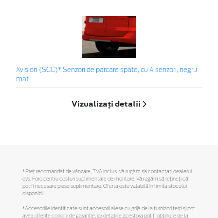
Xvision (SCC)* Senzori de parcare spate, cu 4 senzori, negru
mat
Vizualizați detalii
*Preţ recomandat de vânzare, TVA inclus. Vă rugăm să contactaţi dealerul
dvs. Ford pentru costuri suplimentare de montare. Vă rugăm să reţineţi că
pot fi necesare piese suplimentare. Oferta este valabilă în limita stocului
disponibil.
*Accesoriile identificate sunt accesorii alese cu grijă de la furnizori terți și pot
avea diferite condiții de garanție, iar detaliile acestora pot fi obținute de la