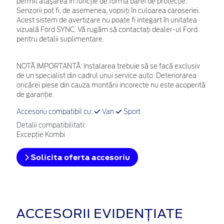
permit ataşarea în funcţie de forma barei de protecţie.
Senzorii pot fi, de asemenea, vopsiţi în culoarea caroseriei.
Acest sistem de avertizare nu poate fi integart în unitatea
vizuală Ford SYNC. Vă rugăm să contactaţi dealer-ul Ford
pentru detalii suplimentare.
NOTĂ IMPORTANTĂ:
Instalarea trebuie să se facă exclusiv
de un specialist din cadrul unui service auto. Deteriorarea
oricărei piese din cauza montării incorecte nu este acoperită
de garanţie.
Accesoriu compatibil cu:
Van
Sport
Detalii compatibilitati:
Excepție Kombi
Solicita oferta accesoriu
ACCESORII EVIDENȚIATE