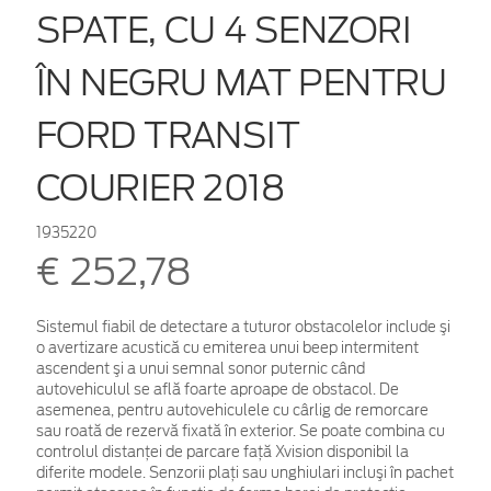
SPATE, CU 4 SENZORI
ÎN NEGRU MAT PENTRU
FORD TRANSIT
COURIER 2018
1935220
€ 252,78
Sistemul fiabil de detectare a tuturor obstacolelor include şi
o avertizare acustică cu emiterea unui beep intermitent
ascendent şi a unui semnal sonor puternic când
autovehiculul se află foarte aproape de obstacol. De
asemenea, pentru autovehiculele cu cârlig de remorcare
sau roată de rezervă fixată în exterior. Se poate combina cu
controlul distanţei de parcare faţă Xvision disponibil la
diferite modele. Senzorii plaţi sau unghiulari incluşi în pachet