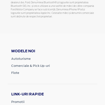
dealerul dvs. Ford. Denumirea Bluetooth® și logourile sunt proprietatea
Bluetooth SIG, Inc. și orice utilizare a unor astfel de mărci de către compania
Ford Motor Company se face sub licență. Denumirea iPhone/iPod și
logourile sunt proprietatea Apple Inc. Celelalte mărci și denumiri comerciale
sunt deținute de respectivii proprietari.
MODELE NOI
Autoturisme
Comerciale & Pick Up-uri
Flote
LINK-URI RAPIDE
Promotii