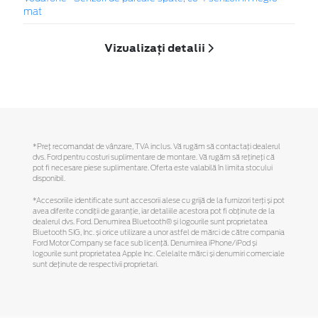
mat
Vizualizați detalii
*Preţ recomandat de vânzare, TVA inclus. Vă rugăm să contactaţi dealerul
dvs. Ford pentru costuri suplimentare de montare. Vă rugăm să reţineţi că
pot fi necesare piese suplimentare. Oferta este valabilă în limita stocului
disponibil.
*Accesoriile identificate sunt accesorii alese cu grijă de la furnizori terți și pot
avea diferite condiții de garanție, iar detaliile acestora pot fi obținute de la
dealerul dvs. Ford. Denumirea Bluetooth® și logourile sunt proprietatea
Bluetooth SIG, Inc. și orice utilizare a unor astfel de mărci de către compania
Ford Motor Company se face sub licență. Denumirea iPhone/iPod și
logourile sunt proprietatea Apple Inc. Celelalte mărci și denumiri comerciale
sunt deținute de respectivii proprietari.