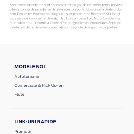
*Accesoriile identificate sunt accesorii alese cu grijă de la furnizori terți și pot avea
diferite condiții de garanție, iar detaliile acestora pot fi obținute de la dealerul dvs.
Ford. Denumirea Bluetooth® și logourile sunt proprietatea Bluetooth SIG, Inc. și
orice utilizare a unor astfel de mărci de către compania Ford Motor Company se
face sub licență. Denumirea iPhone/iPod și logourile sunt proprietatea Apple Inc.
Celelalte mărci și denumiri comerciale sunt deținute de respectivii proprietari
MODELE NOI
Autoturisme
Comerciale & Pick Up-uri
Flote
LINK-URI RAPIDE
Promotii