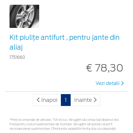
Kit piuliţe antifurt , pentru jante din
aliaj
1751660
€ 78,30
Vezi detalii
Inapoi
1
Inainte
*Preţ recomandat de vânzare, TVA inclus. Vă rugăm să contactaţi dealerul dvs.
Ford pentru costuri suplimentare de montare. Vă rugăm să rețineți că pot fi
necesare piese suplimentare. Oferta este valabilă în limita stocului disponibil.