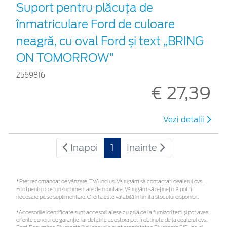
Suport pentru plăcuța de
înmatriculare Ford de culoare
neagră, cu oval Ford și text „BRING
ON TOMORROW”
2569816
€ 27,39
Vezi detalii
Inapoi
1
Inainte
*Preţ recomandat de vânzare, TVA inclus. Vă rugăm să contactaţi dealerul dvs.
Ford pentru costuri suplimentare de montare. Vă rugăm să rețineți că pot fi
necesare piese suplimentare. Oferta este valabilă în limita stocului disponibil.
*Accesoriile identificate sunt accesorii alese cu grijă de la furnizori terți și pot avea
diferite condiții de garanție, iar detaliile acestora pot fi obținute de la dealerul dvs.