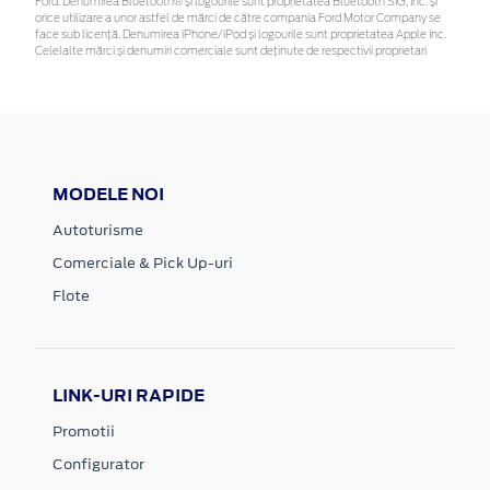
Ford. Denumirea Bluetooth® și logourile sunt proprietatea Bluetooth SIG, Inc. și
orice utilizare a unor astfel de mărci de către compania Ford Motor Company se
face sub licență. Denumirea iPhone/iPod și logourile sunt proprietatea Apple Inc.
Celelalte mărci și denumiri comerciale sunt deținute de respectivii proprietari
MODELE NOI
Autoturisme
Comerciale & Pick Up-uri
Flote
LINK-URI RAPIDE
Promotii
Configurator