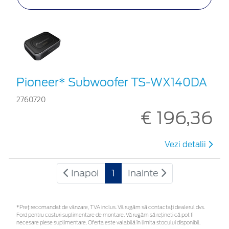
Pioneer* Subwoofer TS-WX140DA
2760720
€ 196,36
Vezi detalii
Inapoi
1
Inainte
*Preţ recomandat de vânzare, TVA inclus. Vă rugăm să contactaţi dealerul dvs.
Ford pentru costuri suplimentare de montare. Vă rugăm să rețineți că pot fi
necesare piese suplimentare. Oferta este valabilă în limita stocului disponibil.