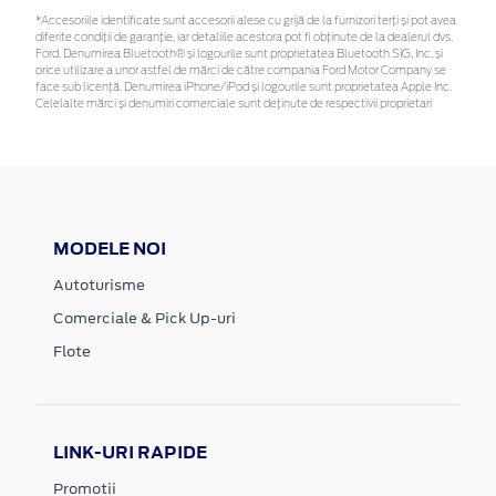
*Accesoriile identificate sunt accesorii alese cu grijă de la furnizori terți și pot avea
diferite condiții de garanție, iar detaliile acestora pot fi obținute de la dealerul dvs.
Ford. Denumirea Bluetooth® și logourile sunt proprietatea Bluetooth SIG, Inc. și
orice utilizare a unor astfel de mărci de către compania Ford Motor Company se
face sub licență. Denumirea iPhone/iPod și logourile sunt proprietatea Apple Inc.
Celelalte mărci și denumiri comerciale sunt deținute de respectivii proprietari
MODELE NOI
Autoturisme
Comerciale & Pick Up-uri
Flote
LINK-URI RAPIDE
Promotii