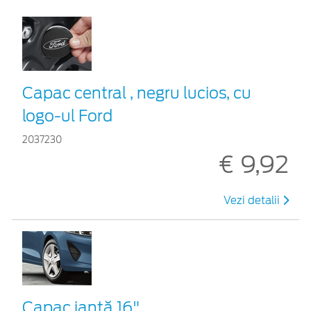
Capac central , negru lucios, cu
logo-ul Ford
2037230
€ 9,92
Vezi detalii
Capac jantă 16"