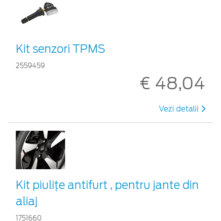
Kit senzori TPMS
2559459
€ 48,04
Vezi detalii
Kit piuliţe antifurt , pentru jante din
aliaj
1751660