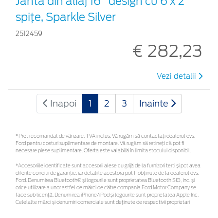
Jantă din aliaj 16" design cu 6 x 2
spiţe, Sparkle Silver
2512459
€ 282,23
Vezi detalii
Inapoi
1
2
3
Inainte
*Preţ recomandat de vânzare, TVA inclus. Vă rugăm să contactaţi dealerul dvs.
Ford pentru costuri suplimentare de montare. Vă rugăm să rețineți că pot fi
necesare piese suplimentare. Oferta este valabilă în limita stocului disponibil.
*Accesoriile identificate sunt accesorii alese cu grijă de la furnizori terți și pot avea
diferite condiții de garanție, iar detaliile acestora pot fi obținute de la dealerul dvs.
Ford. Denumirea Bluetooth® și logourile sunt proprietatea Bluetooth SIG, Inc. și
orice utilizare a unor astfel de mărci de către compania Ford Motor Company se
face sub licență. Denumirea iPhone/iPod și logourile sunt proprietatea Apple Inc.
Celelalte mărci și denumiri comerciale sunt deținute de respectivii proprietari