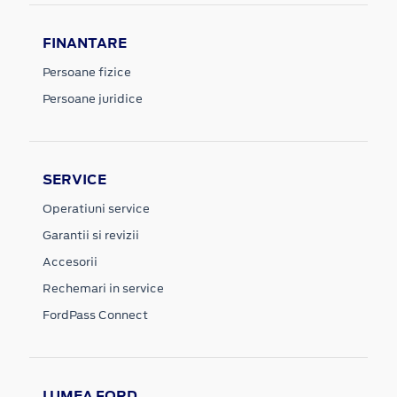
FINANTARE
Persoane fizice
Persoane juridice
SERVICE
Operatiuni service
Garantii si revizii
Accesorii
Rechemari in service
FordPass Connect
LUMEA FORD