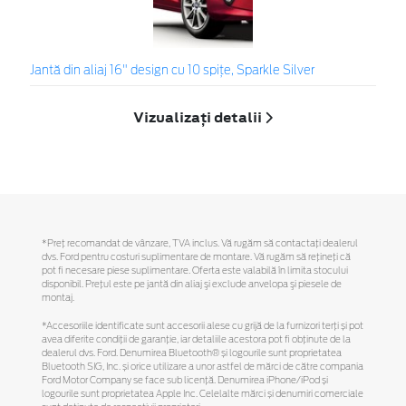
Jantă din aliaj 16" design cu 10 spițe, Sparkle Silver
Vizualizați detalii
*Preţ recomandat de vânzare, TVA inclus. Vă rugăm să contactaţi dealerul
dvs. Ford pentru costuri suplimentare de montare. Vă rugăm să reţineţi că
pot fi necesare piese suplimentare. Oferta este valabilă în limita stocului
disponibil. Preţul este pe jantă din aliaj şi exclude anvelopa şi piesele de
montaj.
*Accesoriile identificate sunt accesorii alese cu grijă de la furnizori terți și pot
avea diferite condiții de garanție, iar detaliile acestora pot fi obținute de la
dealerul dvs. Ford. Denumirea Bluetooth® și logourile sunt proprietatea
Bluetooth SIG, Inc. și orice utilizare a unor astfel de mărci de către compania
Ford Motor Company se face sub licență. Denumirea iPhone/iPod și
logourile sunt proprietatea Apple Inc. Celelalte mărci și denumiri comerciale