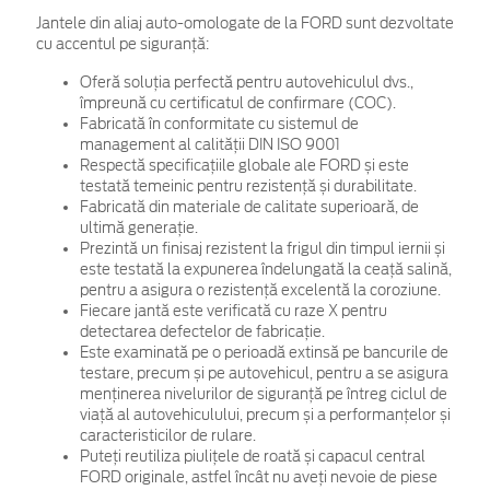
Jantele din aliaj auto-omologate de la FORD sunt dezvoltate
cu accentul pe siguranță:
Oferă soluția perfectă pentru autovehiculul dvs.,
împreună cu certificatul de confirmare (COC).
Fabricată în conformitate cu sistemul de
management al calității DIN ISO 9001
Respectă specificațiile globale ale FORD și este
testată temeinic pentru rezistență și durabilitate.
Fabricată din materiale de calitate superioară, de
ultimă generație.
Prezintă un finisaj rezistent la frigul din timpul iernii și
este testată la expunerea îndelungată la ceață salină,
pentru a asigura o rezistență excelentă la coroziune.
Fiecare jantă este verificată cu raze X pentru
detectarea defectelor de fabricație.
Este examinată pe o perioadă extinsă pe bancurile de
testare, precum și pe autovehicul, pentru a se asigura
menținerea nivelurilor de siguranță pe întreg ciclul de
viață al autovehiculului, precum și a performanțelor și
caracteristicilor de rulare.
Puteți reutiliza piulițele de roată și capacul central
FORD originale, astfel încât nu aveți nevoie de piese