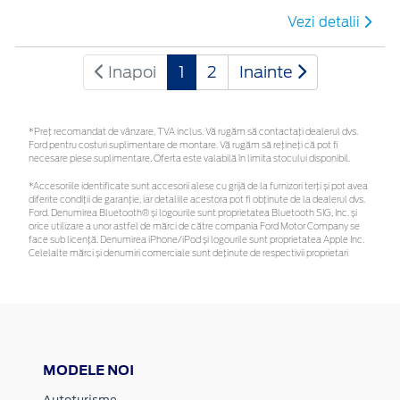
Vezi detalii
Inapoi
1
2
Inainte
*Preţ recomandat de vânzare, TVA inclus. Vă rugăm să contactaţi dealerul dvs.
Ford pentru costuri suplimentare de montare. Vă rugăm să rețineți că pot fi
necesare piese suplimentare. Oferta este valabilă în limita stocului disponibil.
*Accesoriile identificate sunt accesorii alese cu grijă de la furnizori terți și pot avea
diferite condiții de garanție, iar detaliile acestora pot fi obținute de la dealerul dvs.
Ford. Denumirea Bluetooth® și logourile sunt proprietatea Bluetooth SIG, Inc. și
orice utilizare a unor astfel de mărci de către compania Ford Motor Company se
face sub licență. Denumirea iPhone/iPod și logourile sunt proprietatea Apple Inc.
Celelalte mărci și denumiri comerciale sunt deținute de respectivii proprietari
MODELE NOI
Autoturisme