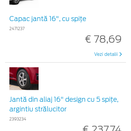
Capac jantă 16", cu spițe
2471237
€ 78,69
Vezi detalii
Jantă din aliaj 16" design cu 5 spițe,
argintiu strălucitor
2393234
€ 237,74