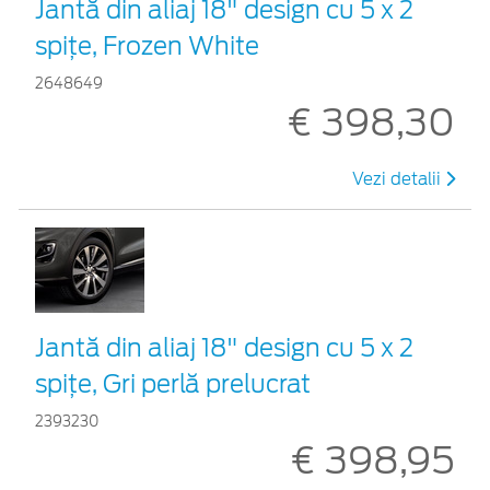
Jantă din aliaj 18" design cu 5 x 2
spițe, Frozen White
2648649
€ 398,30
Vezi detalii
Jantă din aliaj 18" design cu 5 x 2
spițe, Gri perlă prelucrat
2393230
€ 398,95