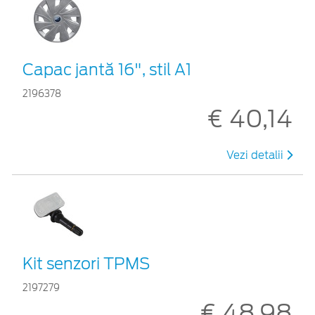
Capac jantă 16", stil A1
2196378
€ 40,14
Vezi detalii
Kit senzori TPMS
2197279
€ 48,98