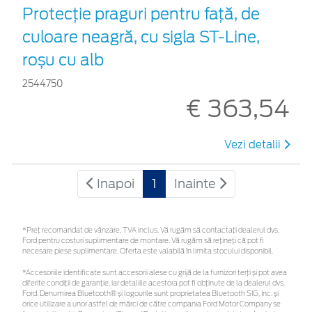
Protecţie praguri pentru faţă, de
culoare neagră, cu sigla ST-Line,
roșu cu alb
2544750
€ 363,54
Vezi detalii
Inapoi
1
Inainte
*Preţ recomandat de vânzare, TVA inclus. Vă rugăm să contactaţi dealerul dvs.
Ford pentru costuri suplimentare de montare. Vă rugăm să rețineți că pot fi
necesare piese suplimentare. Oferta este valabilă în limita stocului disponibil.
*Accesoriile identificate sunt accesorii alese cu grijă de la furnizori terți și pot avea
diferite condiții de garanție, iar detaliile acestora pot fi obținute de la dealerul dvs.
Ford. Denumirea Bluetooth® și logourile sunt proprietatea Bluetooth SIG, Inc. și
orice utilizare a unor astfel de mărci de către compania Ford Motor Company se