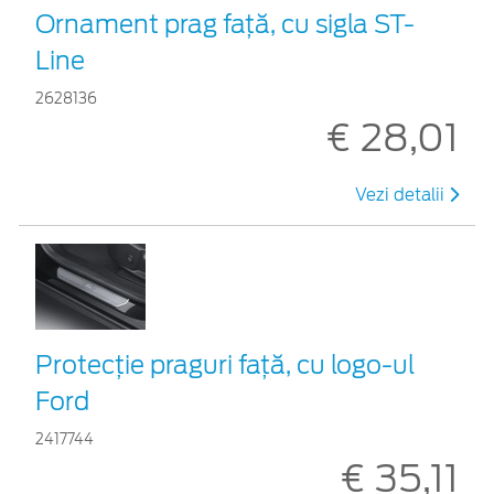
Ornament prag faţă, cu sigla ST-
Line
2628136
€ 28,01
Vezi detalii
Protecţie praguri faţă, cu logo-ul
Ford
2417744
€ 35,11