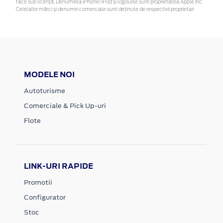
face sub licență. Denumirea iPhone/iPod și logourile sunt proprietatea Apple Inc.
Celelalte mărci și denumiri comerciale sunt deținute de respectivii proprietari
MODELE NOI
Autoturisme
Comerciale & Pick Up-uri
Flote
LINK-URI RAPIDE
Promotii
Configurator
Stoc