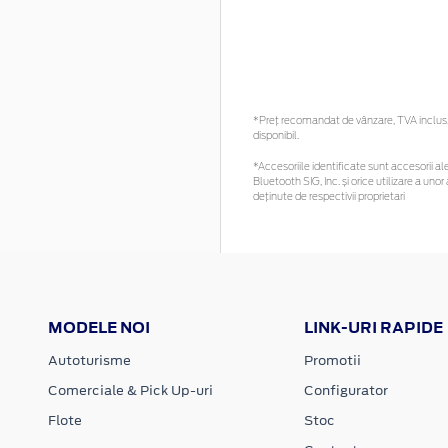
*Preţ recomandat de vânzare, TVA inclus. 
disponibil.
*Accesoriile identificate sunt accesorii ale
Bluetooth SIG, Inc. și orice utilizare a u
deținute de respectivii proprietari
MODELE NOI
LINK-URI RAPIDE
Autoturisme
Promotii
Comerciale & Pick Up-uri
Configurator
Flote
Stoc