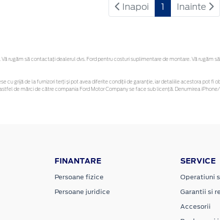
Inapoi
1
Inainte
Vă rugăm să contactaţi dealerul dvs. Ford pentru costuri suplimentare de montare. Vă rugăm să reț
se cu grijă de la furnizori terți și pot avea diferite condiții de garanție, iar detaliile acestora pot
nor astfel de mărci de către compania Ford Motor Company se face sub licență. Denumirea iPhone/i
FINANTARE
SERVICE
Persoane fizice
Operatiuni s
Persoane juridice
Garantii si re
Accesorii