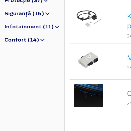
Protecţie (37)
Siguranţă (16)
K
p
Infotainment (11)
2
Confort (14)
M
2
C
2