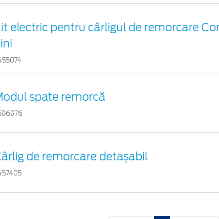
it electric pentru cârligul de remorcare Co
ini
455074
odul spate remorcă
596976
ârlig de remorcare detașabil
457405