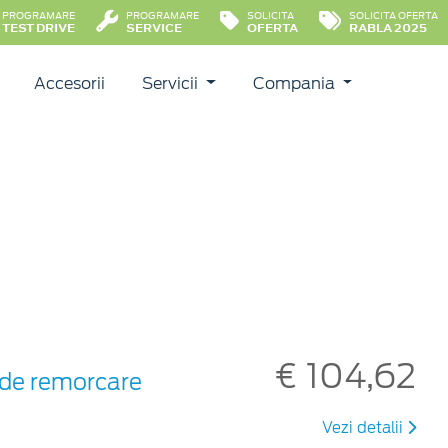
PROGRAMARE
PROGRAMARE
SOLICITA
SOLICITA OFERTA
TEST DRIVE
SERVICE
OFERTA
RABLA 2025
Accesorii
Servicii
Compania
€ 104,62
i de remorcare
Vezi detalii