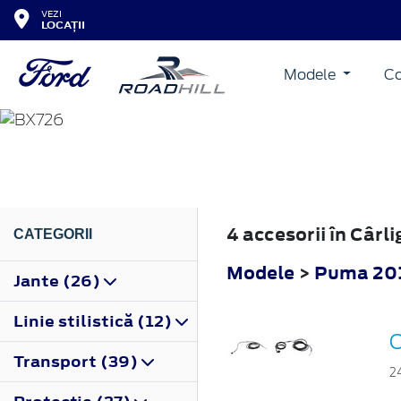
VEZI
LOCAȚII
Modele
Co
PUMA
2019
4 accesorii în Câr
CATEGORII
Modele
>
Puma 20
Jante (26)
Linie stilistică (12)
C
Transport (39)
2