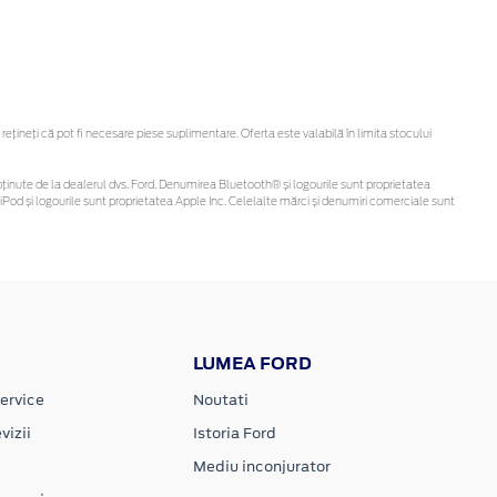
ineți că pot fi necesare piese suplimentare. Oferta este valabilă în limita stocului
 fi obținute de la dealerul dvs. Ford. Denumirea Bluetooth® și logourile sunt proprietatea
Pod și logourile sunt proprietatea Apple Inc. Celelalte mărci și denumiri comerciale sunt
LUMEA FORD
ervice
Noutati
vizii
Istoria Ford
Mediu inconjurator