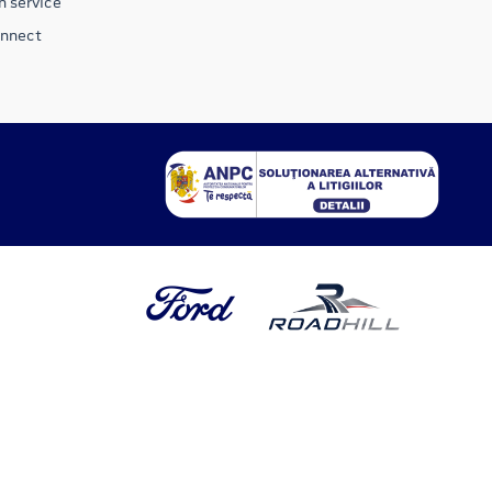
n service
onnect