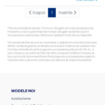
Inapoi
1
Inainte
*Preţ recomandat de vânzare, TVA inclus. Vă rugăm să contactaţi dealerul dvs.
Ford pentru costuri suplimentare de montare. Vă rugăm să rețineți că pot fi
necesare piese suplimentare. Oferta este valabilă în limita stocului disponibil.
*Accesoriile identificate sunt accesorii alese cu grijă de la furnizori terți și pot avea
diferite condiții de garanție, iar detaliile acestora pot fi obținute de la dealerul dvs.
Ford. Denumirea Bluetooth® și logourile sunt proprietatea Bluetooth SIG, Inc. și
orice utilizare a unor astfel de mărci de către compania Ford Motor Company se
face sub licență. Denumirea iPhone/iPod și logourile sunt proprietatea Apple Inc.
Celelalte mărci și denumiri comerciale sunt deținute de respectivii proprietari
MODELE NOI
Autoturisme