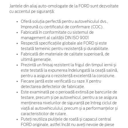
Jantele din aliaj auto-omologate de la FORD sunt dezvoltate
cu accentul pe siguranță:
Oferă soluția perfectă pentru autovehiculul dvs.,
împreună cu certificatul de confirmare (COC).
Fabricată în conformitate cu sistemul de
management al calității DIN ISO 9001
Respectă specificațiile globale ale FORD și este
testată temeinic pentru rezistență și durabilitate.
Fabricată din materiale de calitate superioară, de
ultimă generație.
Prezintă un finisaj rezistent la frigul din timpul iernii și
este testată la expunerea îndelungată la ceață salină,
pentru a asigura o rezistență excelentă la coroziune.
Fiecare jantă este verificată cu raze X pentru
detectarea defectelor de fabricație.
Este examinată pe o perioadă extinsă pe bancurile de
testare, precum și pe autovehicul, pentru a se asigura
menținerea nivelurilor de siguranță pe întreg ciclul de
viață al autovehiculului, precum și a performanțelor și
caracteristicilor de rulare.
Puteți reutiliza piulițele de roată și capacul central
FORD originale, astfel încât nu aveți nevoie de piese