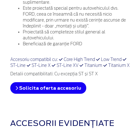
suplimentare.
Este proiectată special pentru autovehiculul dvs.
FORD, ceea ce înseamnă că nu necesită nicio
modificare, prin urmare nu există cerințe ascunse de
îndeplinit - doar „montați și uitați”.
Proiectată să completeze stilul general al
autovehiculului.
Beneficiază de garanție FORD
Accesoriu compatibil cu:
Core High Trend
Low Trend
ST-Line
ST-Line X
ST-Line XV
Titanium
Titanium X
Detalii compatibilitati: Cu excepţia ST și ST X
Solicita oferta accesoriu
ACCESORII EVIDENȚIATE