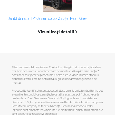
Jantă din aliaj 17" design cu 5 x 2 spiţe, Pearl Grey
Vizualizați detalii
*Preţ recomandat de vânzare, TVA inclus. Vă rugăm să contactaţi dealerul
dvs. Ford pentru costuri suplimentare de montare. Vă rugăm să reţineţi că
pot fi necesare piese suplimentare. Oferta este valabilă în limita stocului
disponibil. Preţul este pe jantă din aliaj şi exclude anvelopa şi piesele de
montaj.
*Accesoriile identificate sunt accesorii alese cu grijă de la furnizori terți și pot
avea diferite condiții de garanție, iar detaliile acestora pot fi obținute de la
dealerul dvs. Ford. Denumirea Bluetooth® și logourile sunt proprietatea
Bluetooth SIG, Inc. și orice utilizare a unor astfel de mărci de către compania
Ford Motor Company se face sub licență. Denumirea iPhone/iPod și
logourile sunt proprietatea Apple Inc. Celelalte mărci și denumiri comerciale
sunt deținute de respectivii proprietari.