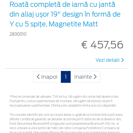
Roată completă de iarnă cu jantă
din aliaj ușor 19" design în formă de
Y cu 5 spiţe, Magnetite Matt
2830010
€ 457,56
Vezi detalii
Inapoi
1
Inainte
*Preţ recomandat de vânzare, TVA inclus. Vă rugăm să contactaţi dealerul dvs.
Ford pentru costuri suplimentare de montare. Vă rugăm să rețineți că pot fi
necesare piese suplimentare. Oferta este valabilă în limita stocului disponibil.
*Accesoriile identificate sunt accesorii alese cu grijă de la furnizori terți și pot avea
diferite condiții de garanție, iar detaliile acestora pot fi obținute de la dealerul dvs.
Ford. Denumirea Bluetooth® și logourile sunt proprietatea Bluetooth SIG, Inc. și
orice utilizare a unor astfel de mărci de către compania Ford Motor Company se
face sub licență. Denumirea iPhone/iPod și logourile sunt proprietatea Apple Inc.