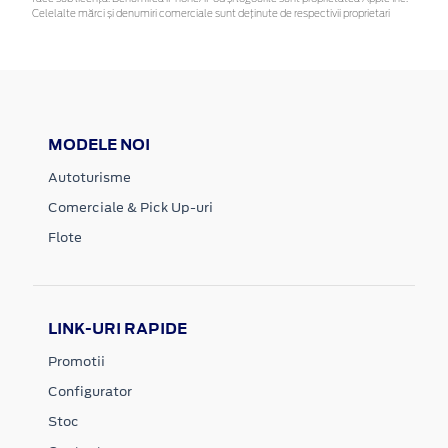
Celelalte mărci și denumiri comerciale sunt deținute de respectivii proprietari
MODELE NOI
Autoturisme
Comerciale & Pick Up-uri
Flote
LINK-URI RAPIDE
Promotii
Configurator
Stoc