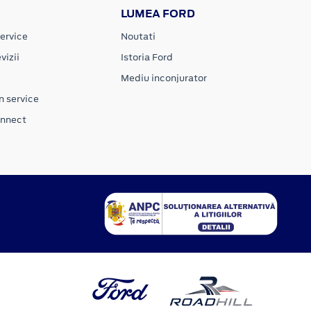
LUMEA FORD
ervice
Noutati
vizii
Istoria Ford
Mediu inconjurator
n service
onnect