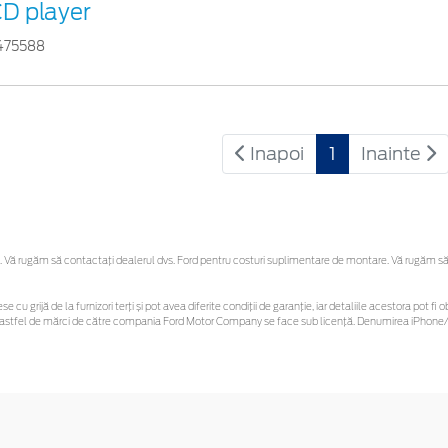
D player
475588
Inapoi
1
Inainte
Vă rugăm să contactaţi dealerul dvs. Ford pentru costuri suplimentare de montare. Vă rugăm să reț
se cu grijă de la furnizori terți și pot avea diferite condiții de garanție, iar detaliile acestora pot
unor astfel de mărci de către compania Ford Motor Company se face sub licență. Denumirea iPhone/i