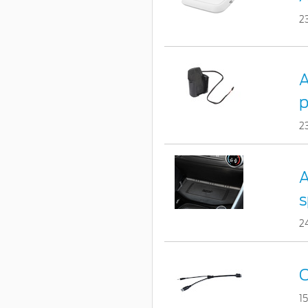
2
A
p
2
A
s
2
C
1