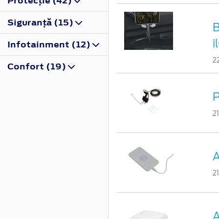
Protecţie (42)
Siguranţă (15)
B
i
Infotainment (12)
2
Confort (19)
P
2
A
2
A