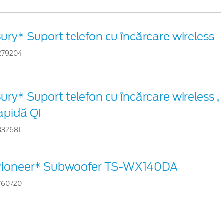
ury* Suport telefon cu încărcare wireless
279204
ury* Suport telefon cu încărcare wireless ,
apidă QI
332681
Pioneer* Subwoofer TS-WX140DA
760720