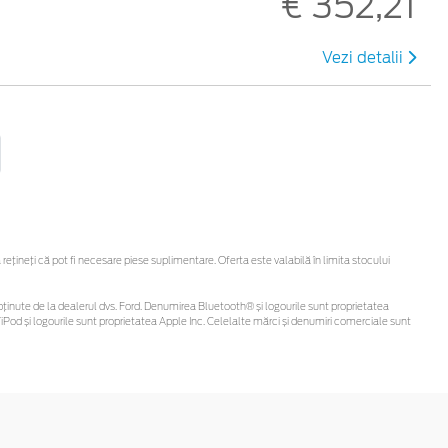
€ 352,21
Vezi detalii
ineți că pot fi necesare piese suplimentare. Oferta este valabilă în limita stocului
 fi obținute de la dealerul dvs. Ford. Denumirea Bluetooth® și logourile sunt proprietatea
Pod și logourile sunt proprietatea Apple Inc. Celelalte mărci și denumiri comerciale sunt