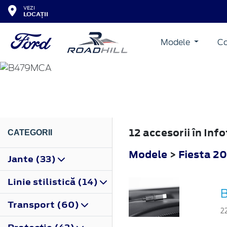
VEZI
LOCAȚII
Modele
Co
FIESTA
2022
12 accesorii în In
CATEGORII
Modele
>
Fiesta 2
Jante (33)
Linie stilistică (14)
B
Transport (60)
2