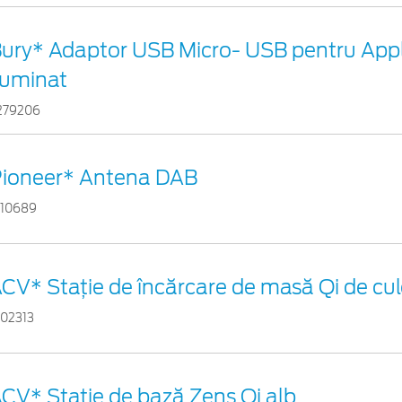
ury* Adaptor USB Micro- USB pentru App
luminat
279206
ioneer* Antena DAB
110689
CV* Stație de încărcare de masă Qi de cu
102313
CV* Stație de bază Zens Qi alb