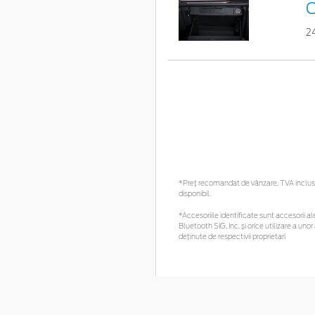
C
2
*Preţ recomandat de vânzare, TVA inclus. 
disponibil.
*Accesoriile identificate sunt accesorii ale
Bluetooth SIG, Inc. și orice utilizare a 
deținute de respectivii proprietari