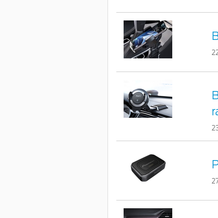
B
2
B
r
2
2