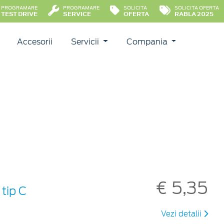
PROGRAMARE
PROGRAMARE
SOLICITA
SOLICITA OFERTA
TEST DRIVE
SERVICE
OFERTA
RABLA 2025
Accesorii
Servicii
Compania
€ 5,35
tip C
Vezi detalii