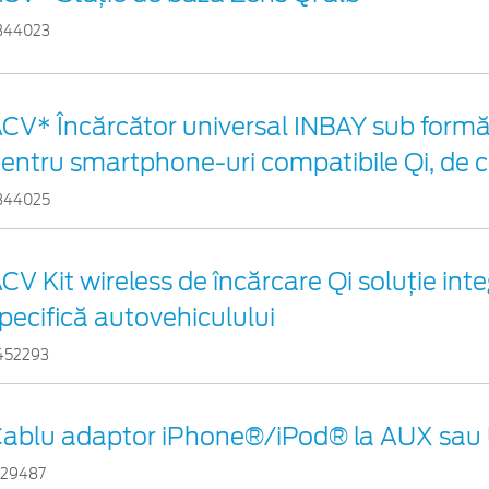
344023
CV* Încărcător universal INBAY sub formă
entru smartphone-uri compatibile Qi, de 
344025
CV Kit wireless de încărcare Qi soluție int
pecifică autovehiculului
452293
ablu adaptor iPhone®/iPod® la AUX sau
529487