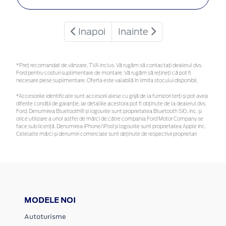
Inapoi
Inainte
*Preţ recomandat de vânzare, TVA inclus. Vă rugăm să contactaţi dealerul dvs.
Ford pentru costuri suplimentare de montare. Vă rugăm să rețineți că pot fi
necesare piese suplimentare. Oferta este valabilă în limita stocului disponibil.
*Accesoriile identificate sunt accesorii alese cu grijă de la furnizori terți și pot avea
diferite condiții de garanție, iar detaliile acestora pot fi obținute de la dealerul dvs.
Ford. Denumirea Bluetooth® și logourile sunt proprietatea Bluetooth SIG, Inc. și
orice utilizare a unor astfel de mărci de către compania Ford Motor Company se
face sub licență. Denumirea iPhone/iPod și logourile sunt proprietatea Apple Inc.
Celelalte mărci și denumiri comerciale sunt deținute de respectivii proprietari
MODELE NOI
Autoturisme