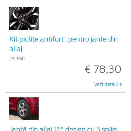
Kit piuliţe antifurt , pentru jante din
aliaj
1751660
€ 78,30
Vezi detalii
Jantă din aliaj 16" design cu 5 spițe,