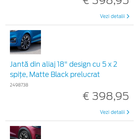
€ 398,95
Vezi detalii
Jantă din aliaj 18" design cu 5 x 2
spițe, Matte Black prelucrat
2498738
€ 398,95
Vezi detalii