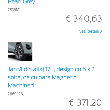
Pearl Grey
2538181
€ 340,63
Vezi detalii
Jantă din aliaj 17" , design cu 5 x 2
spițe, de culoare Magnetic
Machined
2660428
€ 371,20