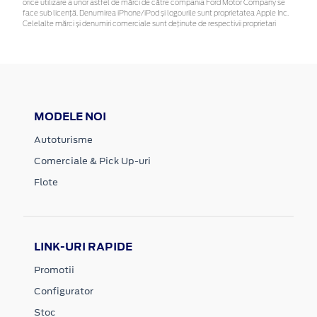
orice utilizare a unor astfel de mărci de către compania Ford Motor Company se
face sub licență. Denumirea iPhone/iPod și logourile sunt proprietatea Apple Inc.
Celelalte mărci și denumiri comerciale sunt deținute de respectivii proprietari
MODELE NOI
Autoturisme
Comerciale & Pick Up-uri
Flote
LINK-URI RAPIDE
Promotii
Configurator
Stoc