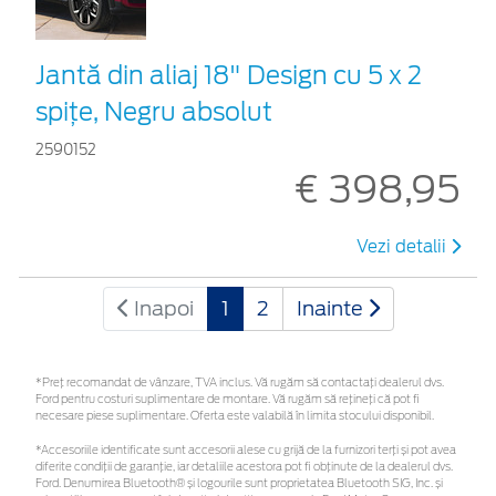
Jantă din aliaj 18" Design cu 5 x 2
spițe, Negru absolut
2590152
€ 398,95
Vezi detalii
Inapoi
1
2
Inainte
*Preţ recomandat de vânzare, TVA inclus. Vă rugăm să contactaţi dealerul dvs.
Ford pentru costuri suplimentare de montare. Vă rugăm să rețineți că pot fi
necesare piese suplimentare. Oferta este valabilă în limita stocului disponibil.
*Accesoriile identificate sunt accesorii alese cu grijă de la furnizori terți și pot avea
diferite condiții de garanție, iar detaliile acestora pot fi obținute de la dealerul dvs.
Ford. Denumirea Bluetooth® și logourile sunt proprietatea Bluetooth SIG, Inc. și