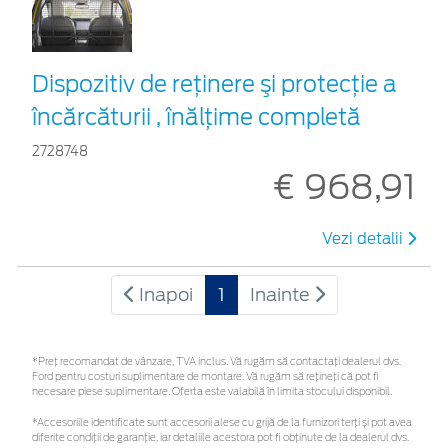
Dispozitiv de reţinere şi protecţie a
încărcăturii , înălțime completă
2728748
€ 968,91
Vezi detalii
Inapoi
1
Inainte
*Preţ recomandat de vânzare, TVA inclus. Vă rugăm să contactaţi dealerul dvs.
Ford pentru costuri suplimentare de montare. Vă rugăm să rețineți că pot fi
necesare piese suplimentare. Oferta este valabilă în limita stocului disponibil.
*Accesoriile identificate sunt accesorii alese cu grijă de la furnizori terți și pot avea
diferite condiții de garanție, iar detaliile acestora pot fi obținute de la dealerul dvs.