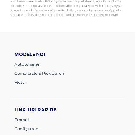
Ford. Denumirea Bluetooth® și logourile sunt proprietatea Bluetooth SIG, Inc. și
orice utilizare a unor astfel de mărci de către compania Ford Motor Company se
face sub licență. Denumirea iPhone/iPod și logourile sunt proprietatea Apple Inc.
Celelalte mărci și denumiri comerciale sunt deținute de respectivii proprietari
MODELE NOI
Autoturisme
Comerciale & Pick Up-uri
Flote
LINK-URI RAPIDE
Promotii
Configurator