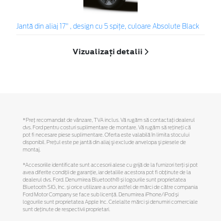
Jantă din aliaj 17" , design cu 5 spiţe, culoare Absolute Black
Vizualizați detalii
*Preţ recomandat de vânzare, TVA inclus. Vă rugăm să contactaţi dealerul
dvs. Ford pentru costuri suplimentare de montare. Vă rugăm să reţineţi că
pot fi necesare piese suplimentare. Oferta este valabilă în limita stocului
disponibil. Preţul este pe jantă din aliaj şi exclude anvelopa şi piesele de
montaj.
*Accesoriile identificate sunt accesorii alese cu grijă de la furnizori terți și pot
avea diferite condiții de garanție, iar detaliile acestora pot fi obținute de la
dealerul dvs. Ford. Denumirea Bluetooth® și logourile sunt proprietatea
Bluetooth SIG, Inc. și orice utilizare a unor astfel de mărci de către compania
Ford Motor Company se face sub licență. Denumirea iPhone/iPod și
logourile sunt proprietatea Apple Inc. Celelalte mărci și denumiri comerciale
sunt deținute de respectivii proprietari.