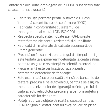
Jantele din aliaj auto-omologate de la FORD sunt dezvoltate
cu accentul pe siguranță:
Oferă soluția perfectă pentru autovehiculul dvs.,
împreună cu certificatul de confirmare (COC).
Fabricată în conformitate cu sistemul de
management al calității DIN ISO 9001
Respectă specificațiile globale ale FORD și este
testată temeinic pentru rezistență și durabilitate.
Fabricată din materiale de calitate superioară, de
ultimă generație.
Prezintă un finisaj rezistent la frigul din timpul iernii și
este testată la expunerea îndelungată la ceață salină,
pentru a asigura o rezistență excelentă la coroziune.
Fiecare jantă este verificată cu raze X pentru
detectarea defectelor de fabricație.
Este examinată pe o perioadă extinsă pe bancurile de
testare, precum și pe autovehicul, pentru a se asigura
menținerea nivelurilor de siguranță pe întreg ciclul de
viață al autovehiculului, precum și a performanțelor și
caracteristicilor de rulare.
Puteți reutiliza piulițele de roată și capacul central
FORD originale, astfel încât nu aveți nevoie de piese